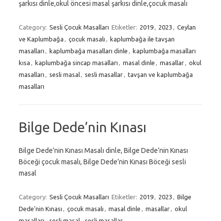
şarkısı dinle,okul öncesi masal şarkısı dinle,çocuk masalı
Category:
Sesli Çocuk Masalları
Etiketler:
2019
,
2023
,
Ceylan
ve Kaplumbağa
,
çocuk masalı
,
kaplumbağa ile tavşan
masalları
,
kaplumbağa masalları dinle
,
kaplumbağa masalları
kısa
,
kaplumbağa sincap masalları
,
masal dinle
,
masallar
,
okul
masalları
,
sesli masal
,
sesli masallar
,
tavşan ve kaplumbağa
masalları
Bilge Dede’nin Kınası
Bilge Dede’nin Kınası Masalı dinle, Bilge Dede’nin Kınası
Böceği çocuk masalı, Bilge Dede’nin Kınası Böceği sesli
masal
Category:
Sesli Çocuk Masalları
Etiketler:
2019
,
2023
,
Bilge
Dede'nin Kınası
,
çocuk masalı
,
masal dinle
,
masallar
,
okul
masalları
,
sesli masal
,
sesli masallar