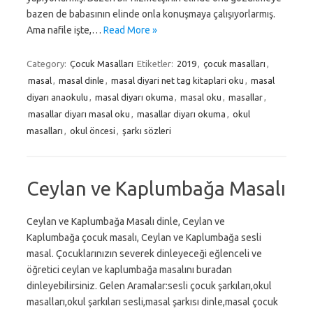
bazen de babasının elinde onla konuşmaya çalışıyorlarmış.
Ama nafile işte,…
Read More »
Category:
Çocuk Masalları
Etiketler:
2019
,
çocuk masalları
,
masal
,
masal dinle
,
masal diyari net tag kitaplari oku
,
masal
diyarı anaokulu
,
masal diyarı okuma
,
masal oku
,
masallar
,
masallar diyarı masal oku
,
masallar diyarı okuma
,
okul
masalları
,
okul öncesi
,
şarkı sözleri
Ceylan ve Kaplumbağa Masalı
Ceylan ve Kaplumbağa Masalı dinle, Ceylan ve
Kaplumbağa çocuk masalı, Ceylan ve Kaplumbağa sesli
masal. Çocuklarınızın severek dinleyeceği eğlenceli ve
öğretici ceylan ve kaplumbağa masalını buradan
dinleyebilirsiniz. Gelen Aramalar:sesli çocuk şarkıları,okul
masalları,okul şarkıları sesli,masal şarkısı dinle,masal çocuk