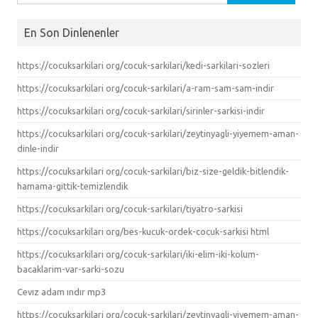
En Son Dinlenenler
https://cocuksarkilari org/cocuk-sarkilari/kedi-sarkilari-sozleri
https://cocuksarkilari org/cocuk-sarkilari/a-ram-sam-sam-indir
https://cocuksarkilari org/cocuk-sarkilari/sirinler-sarkisi-indir
https://cocuksarkilari org/cocuk-sarkilari/zeytinyagli-yiyemem-aman-
dinle-indir
https://cocuksarkilari org/cocuk-sarkilari/biz-size-geldik-bitlendik-
hamama-gittik-temizlendik
https://cocuksarkilari org/cocuk-sarkilari/tiyatro-sarkisi
https://cocuksarkilari org/bes-kucuk-ordek-cocuk-sarkisi html
https://cocuksarkilari org/cocuk-sarkilari/iki-elim-iki-kolum-
bacaklarim-var-sarki-sozu
Cevız adam ındır mp3
https://cocuksarkilari org/cocuk-sarkilari/zeytinyagli-yiyemem-aman-