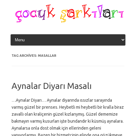
Skip
to
content
TAG ARCHIVES:
MASALLAR
Aynalar Diyarı Masalı
…Aynalar Diyarı… Aynalar diyarında ıssızlar sarayında
varmış güzel bir prenses. Heybetli mi heybetli bir kralla biraz
zavallı olan kraliçenin güzel kızlarıymış. Güzel dememize
bakmayın varmış kusurları işte bundandır ki küsmüş aynalara.
Aynalarsa onla dost olmak için ellerinden geleni
yapıyorlarmış. Bazen bir hizmetçinin elinde ona gözükmeye