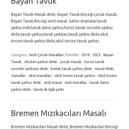
Bayan Tavuk
Bayan Tavuk Masalı dinle, Bayan Tavuk Böceği çocuk masalı,
Bayan Tavuk Böceği sesli masal Gelen Aramalar:tavuk
şarkısı indir,tavuk dansı şarkısı,horoz tavuk civcivler şarkısı
dinle,tavuk şarkısı,tavuk şarkıları,tavuk şarkısı dinle,okul
öncesi tavuk şarkısı dinle,okul öncesi tavuk şarkısı
Category:
Sesli Çocuk Masalları
Etiketler:
2019
,
2023
,
Bayan
Tavuk
,
chicken şarkısı dinle
,
çocuk masalı
,
horoz tavuk
civcivler şarkısını dinle
,
komik tavuk şarkısı dinle
,
masal dinle
,
masallar
,
okul masalları
,
okul öncesi tavuk şarkısı
,
okul öncesi
tavuk şarkısı dinle
,
sesli masal
,
sesli masallar
,
tavuk dansı
şarkısı dinle
,
tavuk ile ilgili şarkı
Bremen Mızıkacıları Masalı
Bremen Mızıkacıları Masalı dinle, Bremen Mızıkacıları Böceği