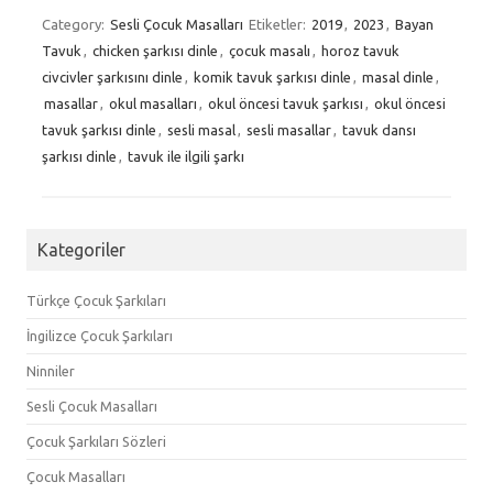
Category:
Sesli Çocuk Masalları
Etiketler:
2019
,
2023
,
Bayan
Tavuk
,
chicken şarkısı dinle
,
çocuk masalı
,
horoz tavuk
civcivler şarkısını dinle
,
komik tavuk şarkısı dinle
,
masal dinle
,
masallar
,
okul masalları
,
okul öncesi tavuk şarkısı
,
okul öncesi
tavuk şarkısı dinle
,
sesli masal
,
sesli masallar
,
tavuk dansı
şarkısı dinle
,
tavuk ile ilgili şarkı
Kategoriler
Türkçe Çocuk Şarkıları
İngilizce Çocuk Şarkıları
Ninniler
Sesli Çocuk Masalları
Çocuk Şarkıları Sözleri
Çocuk Masalları