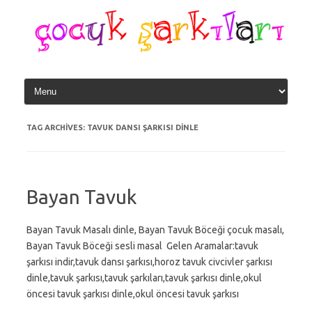
Skip
to
content
TAG ARCHIVES:
TAVUK DANSI ŞARKISI DINLE
Bayan Tavuk
Bayan Tavuk Masalı dinle, Bayan Tavuk Böceği çocuk masalı,
Bayan Tavuk Böceği sesli masal Gelen Aramalar:tavuk
şarkısı indir,tavuk dansı şarkısı,horoz tavuk civcivler şarkısı
dinle,tavuk şarkısı,tavuk şarkıları,tavuk şarkısı dinle,okul
öncesi tavuk şarkısı dinle,okul öncesi tavuk şarkısı