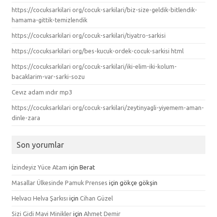
https://cocuksarkilari org/cocuk-sarkilari/biz-size-geldik-bitlendik-
hamama-gittik-temizlendik
https://cocuksarkilari org/cocuk-sarkilari/tiyatro-sarkisi
https://cocuksarkilari org/bes-kucuk-ordek-cocuk-sarkisi html
https://cocuksarkilari org/cocuk-sarkilari/iki-elim-iki-kolum-
bacaklarim-var-sarki-sozu
Cevız adam ındır mp3
https://cocuksarkilari org/cocuk-sarkilari/zeytinyagli-yiyemem-aman-
dinle-zara
Son yorumlar
İzindeyiz Yüce Atam
için
Berat
Masallar Ülkesinde Pamuk Prenses
için
gökçe gökşin
Helvacı Helva Şarkısı
için
Cihan Güzel
Sizi Gidi Mavi Minikler
için
Ahmet Demir