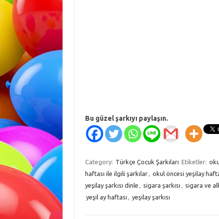
Bu güzel şarkıyı paylaşın.
Category:
Türkçe Çocuk Şarkıları
Etiketler:
oku
haftası ile ilgili şarkılar
,
okul öncesi yeşilay hafta
yeşilay şarkısı dinle
,
sigara şarkısı
,
sigara ve al
yeşil ay haftası
,
yeşilay şarkısı