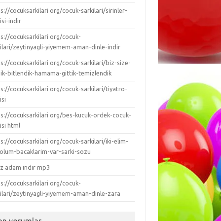
s://cocuksarkilari org/cocuk-sarkilari/sirinler-
isi-indir
s://cocuksarkilari org/cocuk-
ilari/zeytinyagli-yiyemem-aman-dinle-indir
s://cocuksarkilari org/cocuk-sarkilari/biz-size-
dik-bitlendik-hamama-gittik-temizlendik
s://cocuksarkilari org/cocuk-sarkilari/tiyatro-
isi
ps://cocuksarkilari org/bes-kucuk-ordek-cocuk-
isi html
s://cocuksarkilari org/cocuk-sarkilari/iki-elim-
-kolum-bacaklarim-var-sarki-sozu
ız adam ındır mp3
s://cocuksarkilari org/cocuk-
kilari/zeytinyagli-yiyemem-aman-dinle-zara