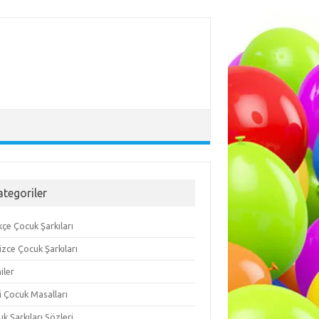
ategoriler
çe Çocuk Şarkıları
lizce Çocuk Şarkıları
iler
i Çocuk Masalları
k Şarkıları Sözleri