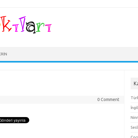
ERIN
K
Türk
0 Comment
İngi
Ninn
Sesl
Çocu