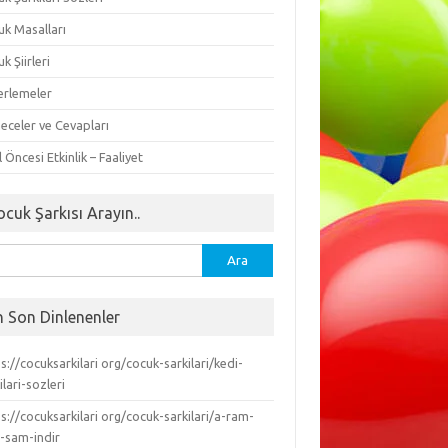
uk Masalları
k Şiirleri
erlemeler
eceler ve Cevapları
 Öncesi Etkinlik – Faaliyet
ocuk Şarkısı Arayın..
ma:
n Son Dinlenenler
s://cocuksarkilari org/cocuk-sarkilari/kedi-
ilari-sozleri
s://cocuksarkilari org/cocuk-sarkilari/a-ram-
-sam-indir