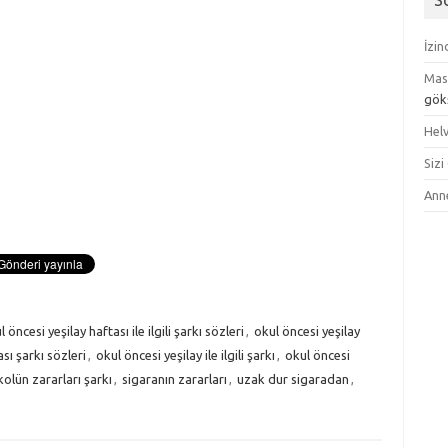
S
İzi
Mas
gök
Helv
Sizi
Ann
l öncesi yeşilay haftası ile ilgili şarkı sözleri
,
okul öncesi yeşilay
sı şarkı sözleri
,
okul öncesi yeşilay ile ilgili şarkı
,
okul öncesi
kolün zararları şarkı
,
sigaranın zararları
,
uzak dur sigaradan
,