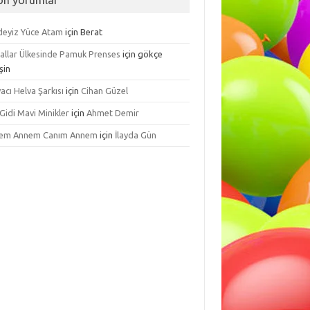
on yorumlar
ndeyiz Yüce Atam
için
Berat
allar Ülkesinde Pamuk Prenses
için
gökçe
şin
acı Helva Şarkısı
için
Cihan Güzel
 Gidi Mavi Minikler
için
Ahmet Demir
em Annem Canım Annem
için
İlayda Gün