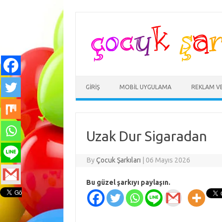
Skip
to
content
GIRIŞ
MOBIL UYGULAMA
REKLAM V
Uzak Dur Sigaradan
By
Çocuk Şarkıları
|
06 Mayıs 2026
Bu güzel şarkıyı paylaşın.