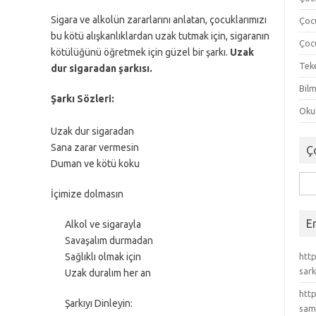
Sigara ve alkolün zararlarını anlatan, çocuklarımızı
Çoc
bu kötü alışkanlıklardan uzak tutmak için, sigaranın
Çocu
kötülüğünü öğretmek için güzel bir şarkı.
Uzak
Tek
dur sigaradan şarkısı.
Bilm
Şarkı Sözleri:
Okul
Uzak dur sigaradan
Sana zarar vermesin
Ç
Duman ve kötü koku
Ara
İçimize dolmasın
E
Alkol ve sigarayla
Savaşalım durmadan
Sağlıklı olmak için
http
sark
Uzak duralım her an
http
Şarkıyı Dinleyin:
sam