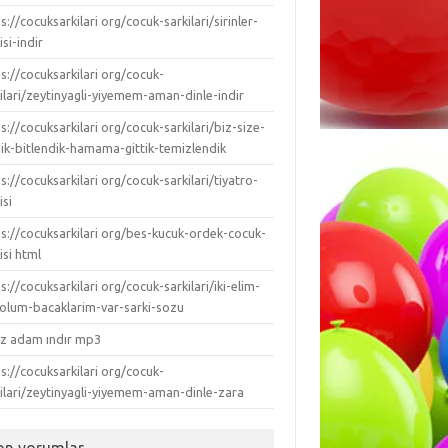
s://cocuksarkilari org/cocuk-sarkilari/sirinler-
isi-indir
s://cocuksarkilari org/cocuk-
ilari/zeytinyagli-yiyemem-aman-dinle-indir
s://cocuksarkilari org/cocuk-sarkilari/biz-size-
dik-bitlendik-hamama-gittik-temizlendik
s://cocuksarkilari org/cocuk-sarkilari/tiyatro-
isi
ps://cocuksarkilari org/bes-kucuk-ordek-cocuk-
isi html
s://cocuksarkilari org/cocuk-sarkilari/iki-elim-
-kolum-bacaklarim-var-sarki-sozu
ız adam ındır mp3
s://cocuksarkilari org/cocuk-
kilari/zeytinyagli-yiyemem-aman-dinle-zara