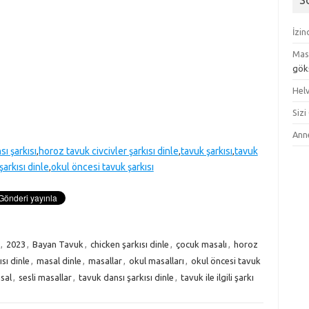
S
İzi
Mas
gök
Helv
Sizi
Ann
sı şarkısı
,
horoz tavuk civcivler şarkısı dinle
,
tavuk şarkısı
,
tavuk
arkısı dinle
,
okul öncesi tavuk şarkısı
,
2023
,
Bayan Tavuk
,
chicken şarkısı dinle
,
çocuk masalı
,
horoz
sı dinle
,
masal dinle
,
masallar
,
okul masalları
,
okul öncesi tavuk
sal
,
sesli masallar
,
tavuk dansı şarkısı dinle
,
tavuk ile ilgili şarkı