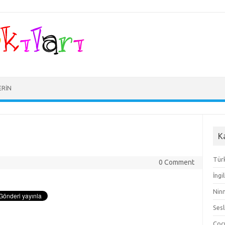
ERIN
K
Türk
0 Comment
İngi
Ninn
Sesl
Çocu