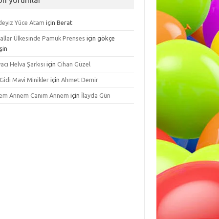
on yorumlar
ndeyiz Yüce Atam
için
Berat
allar Ülkesinde Pamuk Prenses
için
gökçe
şin
acı Helva Şarkısı
için
Cihan Güzel
 Gidi Mavi Minikler
için
Ahmet Demir
em Annem Canım Annem
için
İlayda Gün