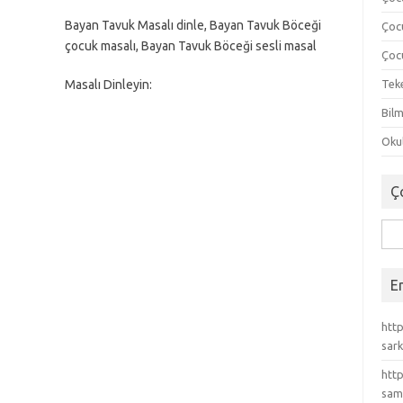
Bayan Tavuk Masalı dinle, Bayan Tavuk Böceği
Çoc
çocuk masalı, Bayan Tavuk Böceği sesli masal
Çocu
Masalı Dinleyin:
Tek
Ses
Bilm
oynatıcı
Okul
Ç
Ara
E
http
sark
http
sam