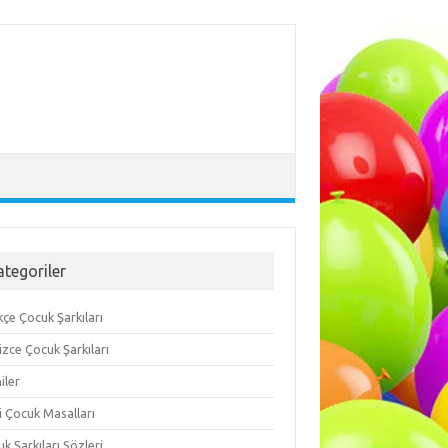
ategoriler
çe Çocuk Şarkıları
lizce Çocuk Şarkıları
iler
i Çocuk Masalları
k Şarkıları Sözleri