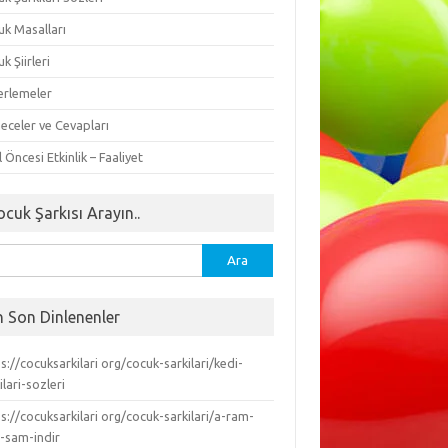
uk Masalları
k Şiirleri
erlemeler
eceler ve Cevapları
 Öncesi Etkinlik – Faaliyet
ocuk Şarkısı Arayın..
ma:
n Son Dinlenenler
s://cocuksarkilari org/cocuk-sarkilari/kedi-
ilari-sozleri
s://cocuksarkilari org/cocuk-sarkilari/a-ram-
-sam-indir