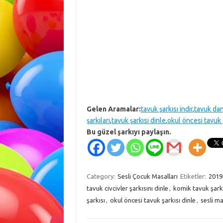
Gelen Aramalar:
tavuk şarkısı indir
,
tavuk dan
şarkıları
,
tavuk şarkısı dinle
,
okul öncesi tavuk ş
Bu güzel şarkıyı paylaşın.
Category:
Sesli Çocuk Masalları
Etiketler:
2019
tavuk civcivler şarkısını dinle
,
komik tavuk şarkı
şarkısı
,
okul öncesi tavuk şarkısı dinle
,
sesli ma