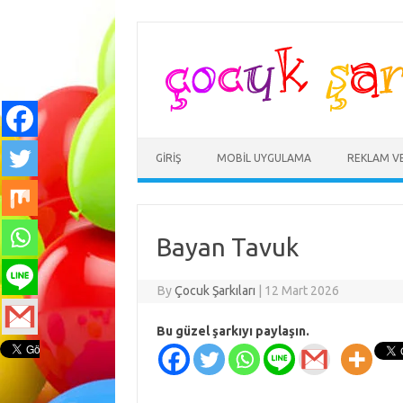
Skip
to
content
GIRIŞ
MOBIL UYGULAMA
REKLAM V
Bayan Tavuk
By
Çocuk Şarkıları
|
12 Mart 2026
Bu güzel şarkıyı paylaşın.