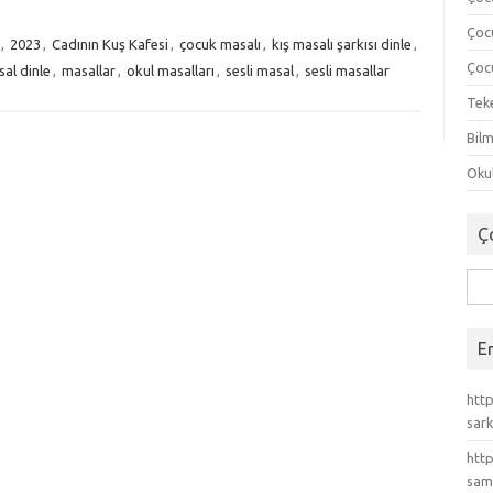
Çoc
,
2023
,
Cadının Kuş Kafesi
,
çocuk masalı
,
kış masalı şarkısı dinle
,
Çocu
al dinle
,
masallar
,
okul masalları
,
sesli masal
,
sesli masallar
Tek
Bilm
Okul
Ç
Ara
E
http
sark
http
sam