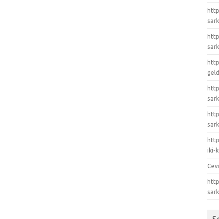
http
sark
http
sark
http
gel
http
sark
htt
sark
http
iki
Cev
http
sar