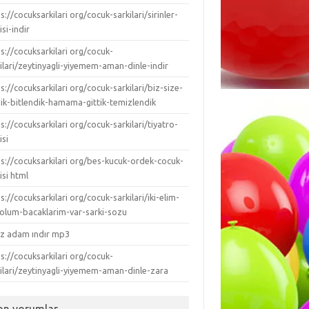
s://cocuksarkilari org/cocuk-sarkilari/sirinler-
isi-indir
s://cocuksarkilari org/cocuk-
ilari/zeytinyagli-yiyemem-aman-dinle-indir
s://cocuksarkilari org/cocuk-sarkilari/biz-size-
dik-bitlendik-hamama-gittik-temizlendik
s://cocuksarkilari org/cocuk-sarkilari/tiyatro-
isi
ps://cocuksarkilari org/bes-kucuk-ordek-cocuk-
isi html
s://cocuksarkilari org/cocuk-sarkilari/iki-elim-
-kolum-bacaklarim-var-sarki-sozu
ız adam ındır mp3
s://cocuksarkilari org/cocuk-
kilari/zeytinyagli-yiyemem-aman-dinle-zara