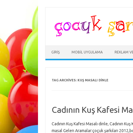
Skip
to
content
GIRIŞ
MOBIL UYGULAMA
REKLAM V
TAG ARCHIVES:
KUŞ MASALI DINLE
Cadının Kuş Kafesi Ma
Cadının Kuş Kafesi Masalı dinle, Cadının Kuş 
masal Gelen Aramalar:çoçuk şarkıları 2012,