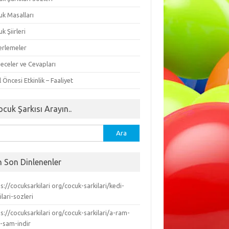
uk Masalları
k Şiirleri
erlemeler
eceler ve Cevapları
 Öncesi Etkinlik – Faaliyet
ocuk Şarkısı Arayın..
ma:
n Son Dinlenenler
s://cocuksarkilari org/cocuk-sarkilari/kedi-
ilari-sozleri
s://cocuksarkilari org/cocuk-sarkilari/a-ram-
-sam-indir