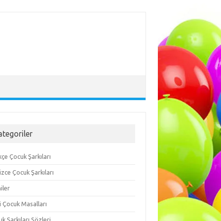
ategoriler
çe Çocuk Şarkıları
lizce Çocuk Şarkıları
iler
i Çocuk Masalları
k Şarkıları Sözleri