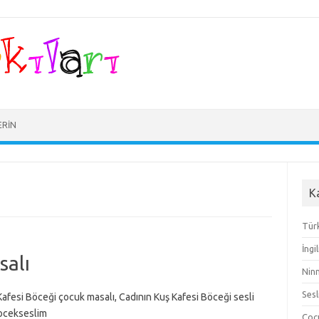
ERIN
K
Türk
İngi
salı
Ninn
Sesl
Kafesi Böceği çocuk masalı, Cadının Kuş Kafesi Böceği sesli
bocekseslim
Çocu