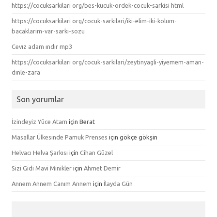
https://cocuksarkilari org/bes-kucuk-ordek-cocuk-sarkisi html
https://cocuksarkilari org/cocuk-sarkilari/iki-elim-iki-kolum-
bacaklarim-var-sarki-sozu
Cevız adam ındır mp3
https://cocuksarkilari org/cocuk-sarkilari/zeytinyagli-yiyemem-aman-
dinle-zara
Son yorumlar
İzindeyiz Yüce Atam
için
Berat
Masallar Ülkesinde Pamuk Prenses
için
gökçe gökşin
Helvacı Helva Şarkısı
için
Cihan Güzel
Sizi Gidi Mavi Minikler
için
Ahmet Demir
Annem Annem Canım Annem
için
İlayda Gün