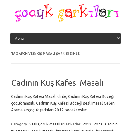
Skip
to
content
TAG ARCHIVES:
KIŞ MASALI ŞARKISI DINLE
Cadının Kuş Kafesi Masalı
Cadının Kuş Kafesi Masalı dinle, Cadının Kuş Kafesi Böceği
çocuk masalı, Cadının Kuş Kafesi Böceği sesli masal Gelen
Aramalar:çoçuk şarkıları 2012,bocekseslim
Category:
Sesli Çocuk Masalları
Etiketler:
2019
,
2023
,
Cadının
Kuş Kafesi
,
çocuk masalı
,
kış masalı şarkısı dinle
,
kuş masalı