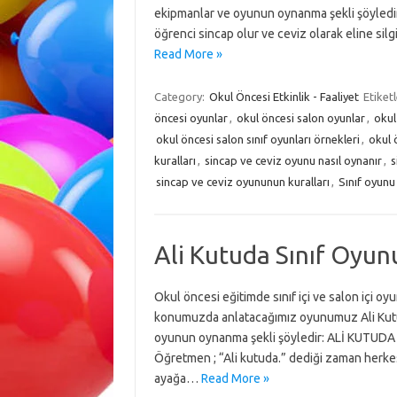
ekipmanlar ve oyunun oynanma şekli şöyledir
öğrenci sincap olur ve ceviz olarak eline silgi
Read More »
Category:
Okul Öncesi Etkinlik - Faaliyet
Etiket
öncesi oyunlar
,
okul öncesi salon oyunlar
,
okul
okul öncesi salon sınıf oyunları örnekleri
,
okul 
kuralları
,
sincap ve ceviz oyunu nasıl oynanır
,
s
sincap ve ceviz oyununun kuralları
,
Sınıf oyunu
Ali Kutuda Sınıf Oyun
Okul öncesi eğitimde sınıf içi ve salon içi o
konumuzda anlatacağımız oyunumuz Ali Kutu
oyunun oynanma şekli şöyledir: ALİ KUTUDA Bü
Öğretmen ; “Ali kutuda.” dediği zaman herkes 
ayağa…
Read More »