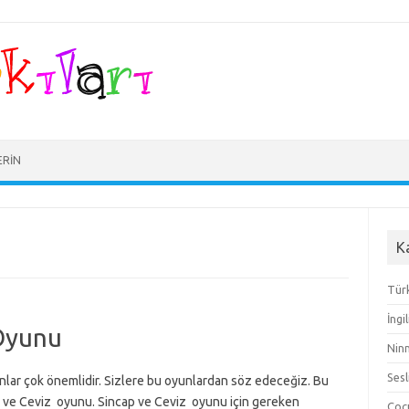
ERIN
K
Türk
İngi
 Oyunu
Ninn
Sesl
yunlar çok önemlidir. Sizlere bu oyunlardan söz edeceğiz. Bu
e Ceviz oyunu. Sincap ve Ceviz oyunu için gereken
Çocu