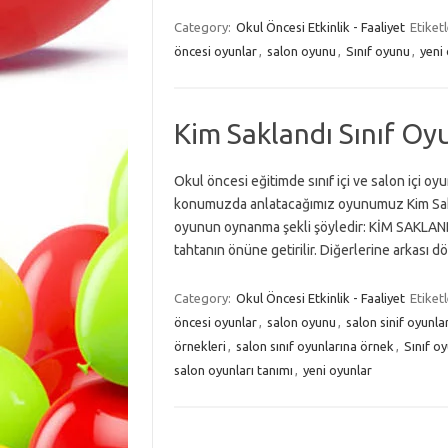
Category:
Okul Öncesi Etkinlik - Faaliyet
Etiket
öncesi oyunlar
,
salon oyunu
,
Sınıf oyunu
,
yeni
Kim Saklandı Sınıf Oy
Okul öncesi eğitimde sınıf içi ve salon içi o
konumuzda anlatacağımız oyunumuz Kim Sakl
oyunun oynanma şekli şöyledir: KİM SAKLANDI
tahtanın önüne getirilir. Diğerlerine arkası 
Category:
Okul Öncesi Etkinlik - Faaliyet
Etiket
öncesi oyunlar
,
salon oyunu
,
salon sinif oyunla
örnekleri
,
salon sınıf oyunlarına örnek
,
Sınıf o
salon oyunları tanımı
,
yeni oyunlar