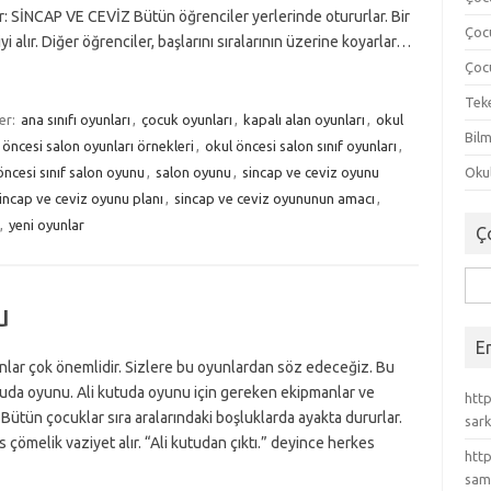
: SİNCAP VE CEVİZ Bütün öğrenciler yerlerinde otururlar. Bir
Çoc
yi alır. Diğer öğrenciler, başlarını sıralarının üzerine koyarlar…
Çocu
Tek
ler:
ana sınıfı oyunları
,
çocuk oyunları
,
kapalı alan oyunları
,
okul
Bilm
 öncesi salon oyunları örnekleri
,
okul öncesi salon sınıf oyunları
,
öncesi sınıf salon oyunu
,
salon oyunu
,
sincap ve ceviz oyunu
Okul
incap ve ceviz oyunu planı
,
sincap ve ceviz oyununun amacı
,
,
yeni oyunlar
Ç
Ara
u
E
yunlar çok önemlidir. Sizlere bu oyunlardan söz edeceğiz. Bu
da oyunu. Ali kutuda oyunu için gereken ekipmanlar ve
http
tün çocuklar sıra aralarındaki boşluklarda ayakta dururlar.
sark
çömelik vaziyet alır. “Ali kutudan çıktı.” deyince herkes
http
sam