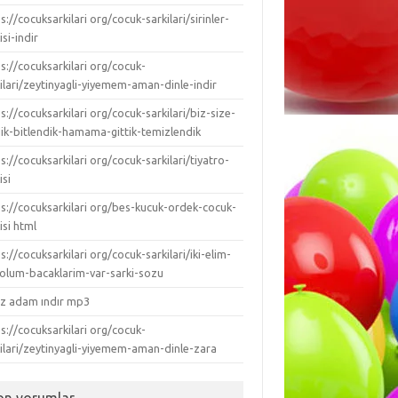
s://cocuksarkilari org/cocuk-sarkilari/sirinler-
isi-indir
s://cocuksarkilari org/cocuk-
ilari/zeytinyagli-yiyemem-aman-dinle-indir
s://cocuksarkilari org/cocuk-sarkilari/biz-size-
dik-bitlendik-hamama-gittik-temizlendik
s://cocuksarkilari org/cocuk-sarkilari/tiyatro-
isi
ps://cocuksarkilari org/bes-kucuk-ordek-cocuk-
isi html
s://cocuksarkilari org/cocuk-sarkilari/iki-elim-
-kolum-bacaklarim-var-sarki-sozu
ız adam ındır mp3
s://cocuksarkilari org/cocuk-
kilari/zeytinyagli-yiyemem-aman-dinle-zara