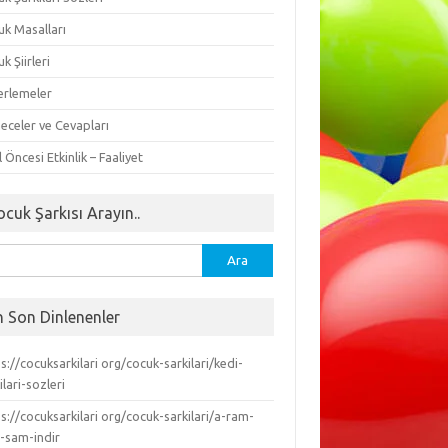
uk Masalları
k Şiirleri
erlemeler
eceler ve Cevapları
 Öncesi Etkinlik – Faaliyet
ocuk Şarkısı Arayın..
ma:
n Son Dinlenenler
s://cocuksarkilari org/cocuk-sarkilari/kedi-
ilari-sozleri
s://cocuksarkilari org/cocuk-sarkilari/a-ram-
-sam-indir