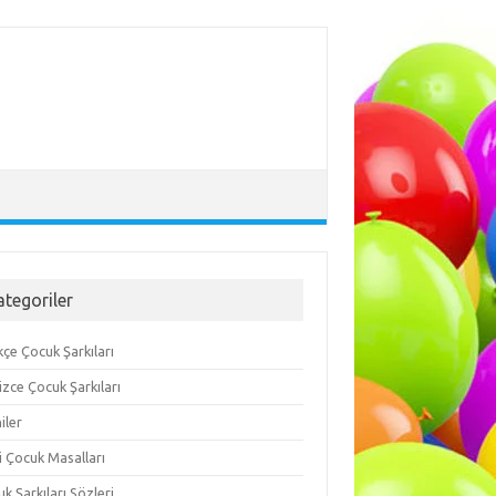
ategoriler
çe Çocuk Şarkıları
lizce Çocuk Şarkıları
iler
i Çocuk Masalları
k Şarkıları Sözleri