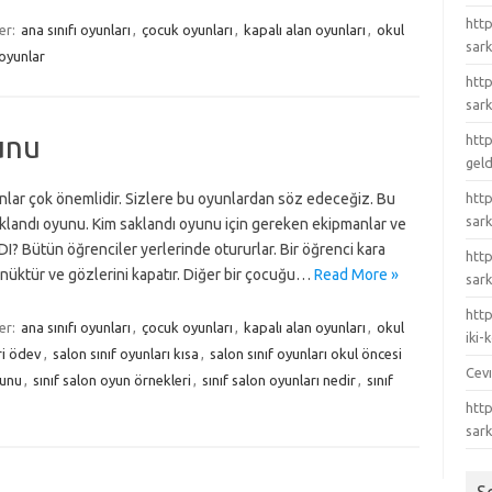
http
ler:
ana sınıfı oyunları
,
çocuk oyunları
,
kapalı alan oyunları
,
okul
sark
 oyunlar
http
sark
unu
http
gel
yunlar çok önemlidir. Sizlere bu oyunlardan söz edeceğiz. Bu
http
sark
andı oyunu. Kim saklandı oyunu için gereken ekipmanlar ve
? Bütün öğrenciler yerlerinde otururlar. Bir öğrenci kara
htt
dönüktür ve gözlerini kapatır. Diğer bir çocuğu…
Read More »
sark
http
ler:
ana sınıfı oyunları
,
çocuk oyunları
,
kapalı alan oyunları
,
okul
iki
ri ödev
,
salon sınıf oyunları kısa
,
salon sınıf oyunları okul öncesi
Cev
yunu
,
sınıf salon oyun örnekleri
,
sınıf salon oyunları nedir
,
sınıf
http
sar