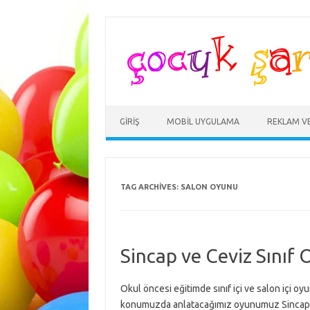
Skip
to
content
GIRIŞ
MOBIL UYGULAMA
REKLAM V
TAG ARCHIVES:
SALON OYUNU
Sincap ve Ceviz Sınıf
Okul öncesi eğitimde sınıf içi ve salon içi o
konumuzda anlatacağımız oyunumuz Sincap v