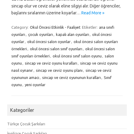
sincap olur ve ceviz olarak eline silgiyi alır. Diğer öğrenciler,
başlarını sıralarının üzerine koyarlar…
Read More »
Category:
Okul Öncesi Etkinlik - Faaliyet
Etiketler:
ana sınıfı
oyunları
,
çocuk oyunları
,
kapalı alan oyunları
,
okul öncesi
oyunlar
,
okul öncesi salon oyunlar
,
okul öncesi salon oyunları
örnekleri
,
okul öncesi salon sınıf oyunları
,
okul öncesi salon
sınıf oyunları örnekleri
,
okul öncesi sınıf salon oyunu
,
salon
oyunu
,
sincap ve ceviz oyunu kuralları
,
sincap ve ceviz oyunu
nasıl oynanır
,
sincap ve ceviz oyunu planı
,
sincap ve ceviz
oyununun amacı
,
sincap ve ceviz oyununun kuralları
,
Sınıf
oyunu
,
yeni oyunlar
Kategoriler
Türkçe Çocuk Şarkıları
İngilizce Çocuk Şarkıları