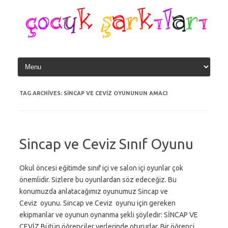
Skip
to
content
TAG ARCHIVES:
SINCAP VE CEVIZ OYUNUNUN AMACI
Sincap ve Ceviz Sınıf Oyunu
Okul öncesi eğitimde sınıf içi ve salon içi oyunlar çok
önemlidir. Sizlere bu oyunlardan söz edeceğiz. Bu
konumuzda anlatacağımız oyunumuz Sincap ve
Ceviz oyunu. Sincap ve Ceviz oyunu için gereken
ekipmanlar ve oyunun oynanma şekli şöyledir: SİNCAP VE
CEVİZ Bütün öğrenciler yerlerinde otururlar. Bir öğrenci