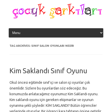
Skip
to
content
TAG ARCHIVES:
SINIF SALON OYUNLARI NEDIR
Kim Saklandı Sınıf Oyunu
Okul öncesi eğitimde sınıf içi ve salon içi oyunlar çok
önemlidir. Sizlere bu oyunlardan söz edeceğiz. Bu
konumuzda anlatacağımız oyunumuz Kim Saklandı oyunu.
Kim saklandı oyunu için gereken ekipmanlar ve oyunun
oynanma şekli şöyledir: KİM SAKLANDI? Bütün öğrenciler
yerlerinde otururlar. Bir öğrenci kara tahtanın önüne getirilir.