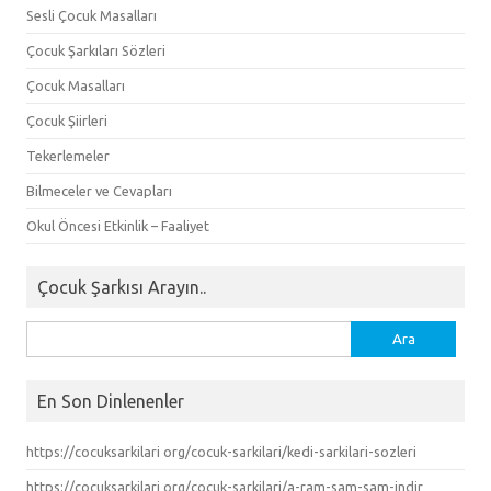
Sesli Çocuk Masalları
Çocuk Şarkıları Sözleri
Çocuk Masalları
Çocuk Şiirleri
Tekerlemeler
Bilmeceler ve Cevapları
Okul Öncesi Etkinlik – Faaliyet
Çocuk Şarkısı Arayın..
Arama:
En Son Dinlenenler
https://cocuksarkilari org/cocuk-sarkilari/kedi-sarkilari-sozleri
https://cocuksarkilari org/cocuk-sarkilari/a-ram-sam-sam-indir