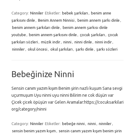
Category:
Ninniler
Etiketler:
bebek şarkıları
,
benim anne
şarkısını dinle
,
Benim Annem Ninnisi
,
benim annem şarkı dinle
,
benim annem şarkıları dinle
,
benim annem şarkısı dinle
youtube
,
benim annem şarkısını dinle
,
çocuk şarkıları
,
çocuk
şarkıları sözleri
,
müzik indir
,
ninni
,
ninni dinle
,
ninni indir
,
ninniler
,
okul öncesi
,
okul şarkıları
,
şarkı dinle
,
şarkı sözleri
Bebeğinize Ninni
Sensin canım yazım kışım Benim şirin nazlı kuşum Sana sevgi
uçurmuşum Uyu ninni uyu ninni Bilirim ne cok düşün var
Çicek çicek öpüşün var Gelen Aramalar:https://cocuksarkilari
org/category/ninni
Category:
Ninniler
Etiketler:
bebeğe ninni
,
ninni
,
ninniler
,
sensin benim yazım kışım
,
sensin canım yazım kışım benim şirin