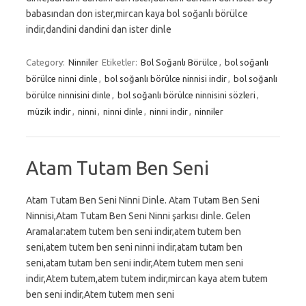
babasından don ister,mircan kaya bol soğanlı börülce
indir,dandini dandini dan ister dinle
Category:
Ninniler
Etiketler:
Bol Soğanlı Börülce
,
bol soğanlı
börülce ninni dinle
,
bol soğanlı börülce ninnisi indir
,
bol soğanlı
börülce ninnisini dinle
,
bol soğanlı börülce ninnisini sözleri
,
müzik indir
,
ninni
,
ninni dinle
,
ninni indir
,
ninniler
Atam Tutam Ben Seni
Atam Tutam Ben Seni Ninni Dinle. Atam Tutam Ben Seni
Ninnisi,Atam Tutam Ben Seni Ninni şarkısı dinle. Gelen
Aramalar:atem tutem ben seni indir,atem tutem ben
seni,atem tutem ben seni ninni indir,atam tutam ben
seni,atam tutam ben seni indir,Atem tutem men seni
indir,Atem tutem,atem tutem indir,mircan kaya atem tutem
ben seni indir,Atem tutem men seni