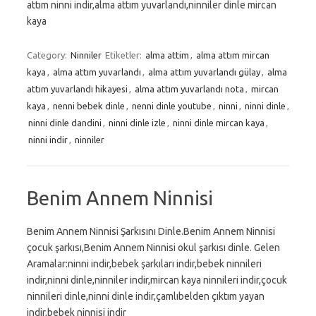
attım ninni indir,alma attım yuvarlandı,ninniler dinle mircan
kaya
Category:
Ninniler
Etiketler:
alma attim
,
alma attım mircan
kaya
,
alma attım yuvarlandı
,
alma attım yuvarlandı gülay
,
alma
attım yuvarlandı hikayesi
,
alma attım yuvarlandı nota
,
mircan
kaya
,
nenni bebek dinle
,
nenni dinle youtube
,
ninni
,
ninni dinle
,
ninni dinle dandini
,
ninni dinle izle
,
ninni dinle mircan kaya
,
ninni indir
,
ninniler
Benim Annem Ninnisi
Benim Annem Ninnisi Şarkısını Dinle.Benim Annem Ninnisi
çocuk şarkısı,Benim Annem Ninnisi okul şarkısı dinle. Gelen
Aramalar:ninni indir,bebek şarkıları indir,bebek ninnileri
indir,ninni dinle,ninniler indir,mircan kaya ninnileri indir,çocuk
ninnileri dinle,ninni dinle indir,çamlıbelden çıktım yayan
indir,bebek ninnisi indir