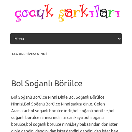
Skip
to
content
TAG ARCHIVES:
NINNI
Bol Soğanlı Börülce
Bol Soğanlı Börülce Ninni Dinle.Bol Soğanlı Börülce
Ninnisi,Bol Soğanlı Börülce Ninni şarkısı dinle. Gelen
Aramalar:bol soganli borulce indir,bol soğanlı börülce,bol
soğanlı börülce ninnisi indir,mircan kaya bol soganlı
borulce,bol soganlı börülce ninni,bey babasından don ister
dinle,dandini dandini dan ister,dandini dandini dan ister bey