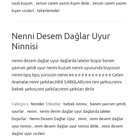
nazlı kuşum
,
sensin canım yazım kışım dinle
,
sensin canım yazım
kışım sözleri
,
tekerlemeler
Nenni Desem Dağlar Uyur
Ninnisi
nenni desem dağlar uyur dağlarda laleler büyür benim
yavrum şimdi uyur nenni kuzum nenni uyusunda büyüsün
nenni tıpış tıpış yürüsün nenni ee e e e e e e e e e e e Gelen
Aramalar:ninni şarkıları,NİNİ SARKILARI,nini nini şarkısı,ninni
bebek şarkısı,nini şarkılar,ninni şarkıları dinle
Category:
Ninniler
Etiketler:
bebek ninnisi
,
benim yavrum şimdi
uyurlar
,
nenni
,
nenni derim daglar uyur daglarda laleler
buyurlar
,
Nenni Desem Dağlar Uyur
,
ninni
,
ninni desem dağlar
uyur ninnisi
,
ninni desem dağlar uyur ninnisi dinle
,
ninni desem
dağlar uyur sözleri