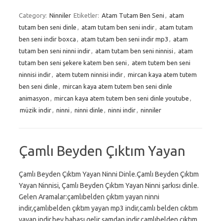
Category:
Ninniler
Etiketler:
Atam Tutam Ben Seni
,
atam
tutam ben seni dinle
,
atam tutam ben seni indir
,
atam tutam
ben seni indir boxca
,
atam tutam ben seni indir mp3
,
atam
tutam ben seni ninni indir
,
atam tutam ben seni ninnisi
,
atam
tutam ben seni şekere katem ben seni
,
atem tutem ben seni
ninnisi indir
,
atem tutem ninnisi indir
,
mircan kaya atem tutem
ben seni dinle
,
mircan kaya atem tutem ben seni dinle
animasyon
,
mircan kaya atem tutem ben seni dinle youtube
,
müzik indir
,
ninni
,
ninni dinle
,
ninni indir
,
ninniler
Çamlı Beyden Çıktım Yayan
Çamlı Beyden Çıktım Yayan Ninni Dinle.Çamlı Beyden Çıktım
Yayan Ninnisi, Çamlı Beyden Çıktım Yayan Ninni şarkısı dinle.
Gelen Aramalar:çamlıbelden çıktım yayan ninni
indir,çamlıbelden çıktım yayan mp3 indir,camlı belden cıktım
yayan indir,bey babası gelir şamdan indir,camlıbelden çıktım