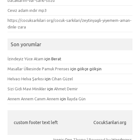
bacaklarim-var-sarki-sozu
Cevız adam ındır mp3
https://cocuksarkilari org/cocuk-sarkilari/zeytinyagli-yiyemem-aman-
dinle-zara
Son yorumlar
İzindeyiz Yüce Atam
için
Berat
Masallar Ülkesinde Pamuk Prenses
için
gökçe gökşin
Helvacı Helva Şarkısı
için
Cihan Güzel
Sizi Gidi Mavi Minikler
için
Ahmet Demir
Annem Annem Canım Annem
için
İlayda Gün
custom footer text left
CocukSarilari.org
Iconic One
Theme | Powered by
Wordpress