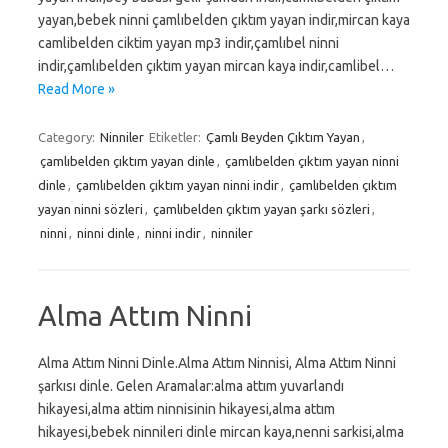
yayan,bebek ninni çamlıbelden çıktım yayan indir,mircan kaya
camlibelden ciktim yayan mp3 indir,çamlıbel ninni
indir,çamlıbelden çıktım yayan mircan kaya indir,camlibel…
Read More »
Category:
Ninniler
Etiketler:
Çamlı Beyden Çıktım Yayan
,
çamlıbelden çıktım yayan dinle
,
çamlıbelden çıktım yayan ninni
dinle
,
çamlıbelden çıktım yayan ninni indir
,
çamlıbelden çıktım
yayan ninni sözleri
,
çamlıbelden çıktım yayan şarkı sözleri
,
ninni
,
ninni dinle
,
ninni indir
,
ninniler
Alma Attım Ninni
Alma Attım Ninni Dinle.Alma Attım Ninnisi, Alma Attım Ninni
şarkısı dinle. Gelen Aramalar:alma attım yuvarlandı
hikayesi,alma attim ninnisinin hikayesi,alma attım
hikayesi,bebek ninnileri dinle mircan kaya,nenni sarkisi,alma