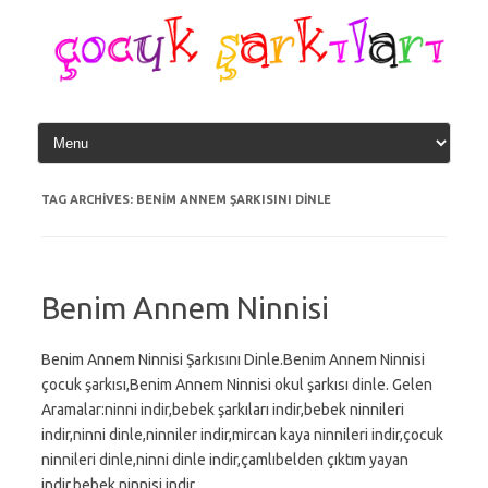
Skip
to
content
TAG ARCHIVES:
BENIM ANNEM ŞARKISINI DINLE
Benim Annem Ninnisi
Benim Annem Ninnisi Şarkısını Dinle.Benim Annem Ninnisi
çocuk şarkısı,Benim Annem Ninnisi okul şarkısı dinle. Gelen
Aramalar:ninni indir,bebek şarkıları indir,bebek ninnileri
indir,ninni dinle,ninniler indir,mircan kaya ninnileri indir,çocuk
ninnileri dinle,ninni dinle indir,çamlıbelden çıktım yayan
indir,bebek ninnisi indir