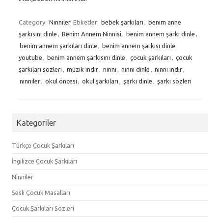
Category:
Ninniler
Etiketler:
bebek şarkıları
,
benim anne
şarkısını dinle
,
Benim Annem Ninnisi
,
benim annem şarkı dinle
,
benim annem şarkıları dinle
,
benim annem şarkısı dinle
youtube
,
benim annem şarkısını dinle
,
çocuk şarkıları
,
çocuk
şarkıları sözleri
,
müzik indir
,
ninni
,
ninni dinle
,
ninni indir
,
ninniler
,
okul öncesi
,
okul şarkıları
,
şarkı dinle
,
şarkı sözleri
Kategoriler
Türkçe Çocuk Şarkıları
İngilizce Çocuk Şarkıları
Ninniler
Sesli Çocuk Masalları
Çocuk Şarkıları Sözleri