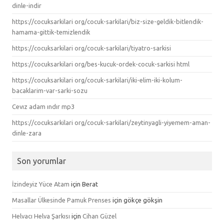
dinle-indir
https://cocuksarkilari org/cocuk-sarkilari/biz-size-geldik-bitlendik-
hamama-gittik-temizlendik
https://cocuksarkilari org/cocuk-sarkilari/tiyatro-sarkisi
https://cocuksarkilari org/bes-kucuk-ordek-cocuk-sarkisi html
https://cocuksarkilari org/cocuk-sarkilari/iki-elim-iki-kolum-
bacaklarim-var-sarki-sozu
Cevız adam ındır mp3
https://cocuksarkilari org/cocuk-sarkilari/zeytinyagli-yiyemem-aman-
dinle-zara
Son yorumlar
İzindeyiz Yüce Atam
için
Berat
Masallar Ülkesinde Pamuk Prenses
için
gökçe gökşin
Helvacı Helva Şarkısı
için
Cihan Güzel