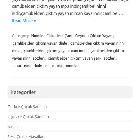
camlibelden ciktim yayan mp3 indir,çamlıbel ninni
indir,çamlıbelden çıktım yayan mircan kaya indir,camlibel…
Read More »
Category:
Ninniler
Etiketler:
Çamlı Beyden Çıktım Yayan
,
çamlıbelden çıktım yayan dinle
,
çamlıbelden çıktım yayan ninni
dinle
,
çamlıbelden çıktım yayan ninni indir
,
çamlıbelden çıktım
yayan ninni sözleri
,
çamlıbelden çıktım yayan şarkı sözleri
,
ninni
,
ninni dinle
,
ninni indir
,
ninniler
Kategoriler
Türkçe Çocuk Şarkıları
İngilizce Çocuk Şarkıları
Ninniler
Sesli Çocuk Masalları