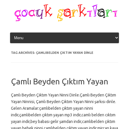
Skip
to
content
TAG ARCHIVES:
ÇAMLIBELDEN ÇIKTIM YAYAN DINLE
Çamlı Beyden Çıktım Yayan
Çamlı Beyden Çıktım Yayan Ninni Dinle.Çamlı Beyden Çıktım
Yayan Ninnisi, Çamlı Beyden Çıktım Yayan Ninni şarkısı dinle.
Gelen Aramalar:çamlıbelden çıktım yayan ninni
indir,çamlıbelden çıktım yayan mp3 indir,camlı belden cıktım
yayan indir,bey babası gelir şamdan indir,camlıbelden çıktım
yayan,bebek ninni çamlıbelden çıktım yayan indir,mircan kaya