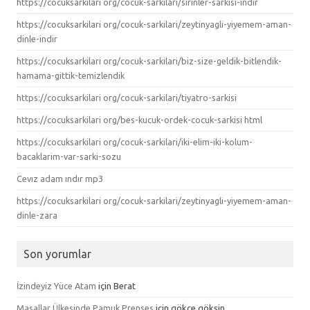
https://cocuksarkilari org/cocuk-sarkilari/sirinler-sarkisi-indir
https://cocuksarkilari org/cocuk-sarkilari/zeytinyagli-yiyemem-aman-
dinle-indir
https://cocuksarkilari org/cocuk-sarkilari/biz-size-geldik-bitlendik-
hamama-gittik-temizlendik
https://cocuksarkilari org/cocuk-sarkilari/tiyatro-sarkisi
https://cocuksarkilari org/bes-kucuk-ordek-cocuk-sarkisi html
https://cocuksarkilari org/cocuk-sarkilari/iki-elim-iki-kolum-
bacaklarim-var-sarki-sozu
Cevız adam ındır mp3
https://cocuksarkilari org/cocuk-sarkilari/zeytinyagli-yiyemem-aman-
dinle-zara
Son yorumlar
İzindeyiz Yüce Atam
için
Berat
Masallar Ülkesinde Pamuk Prenses
için
gökçe gökşin