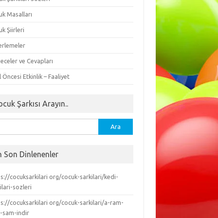
uk Masalları
k Şiirleri
erlemeler
eceler ve Cevapları
 Öncesi Etkinlik – Faaliyet
ocuk Şarkısı Arayın..
ma:
n Son Dinlenenler
s://cocuksarkilari org/cocuk-sarkilari/kedi-
ilari-sozleri
s://cocuksarkilari org/cocuk-sarkilari/a-ram-
-sam-indir