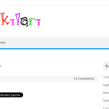
ERIN
r
K
Türk
13 Comments
İngi
Ninn
Sesl
Çocu