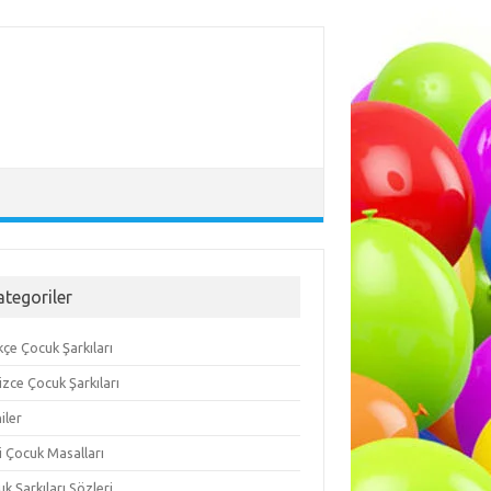
ategoriler
çe Çocuk Şarkıları
lizce Çocuk Şarkıları
iler
i Çocuk Masalları
k Şarkıları Sözleri