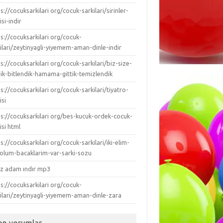
s://cocuksarkilari org/cocuk-sarkilari/sirinler-
isi-indir
s://cocuksarkilari org/cocuk-
ilari/zeytinyagli-yiyemem-aman-dinle-indir
s://cocuksarkilari org/cocuk-sarkilari/biz-size-
dik-bitlendik-hamama-gittik-temizlendik
s://cocuksarkilari org/cocuk-sarkilari/tiyatro-
isi
ps://cocuksarkilari org/bes-kucuk-ordek-cocuk-
isi html
s://cocuksarkilari org/cocuk-sarkilari/iki-elim-
-kolum-bacaklarim-var-sarki-sozu
ız adam ındır mp3
s://cocuksarkilari org/cocuk-
kilari/zeytinyagli-yiyemem-aman-dinle-zara