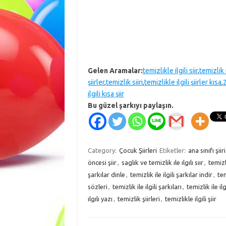
Gelen Aramalar:
temizlikle ilgili siir
,
temizlik il
şiirler
,
temizlik siiri
,
temizlikle ilgili şiirler kısa
,
2
ilgili kısa şiir
Bu güzel şarkıyı paylaşın.
Category:
Çocuk Şiirleri
Etiketler:
ana sınıfı şiiri
öncesi şiir
,
saglık ve temizlik ıle ılgılı sıır
,
temizli
şarkılar dinle
,
temizlik ile ilgili şarkılar indir
,
tem
sözleri
,
temizlik ile ilgili şarkıları
,
temizlik ile ilg
ılgılı yazı
,
temizlik şiirleri
,
temizlikle ilgili şiir