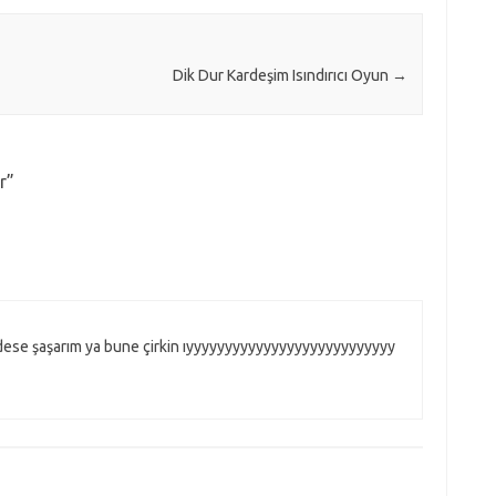
Dik Dur Kardeşim Isındırıcı Oyun
→
r
”
 dese şaşarım ya bune çirkin ıyyyyyyyyyyyyyyyyyyyyyyyyyyy