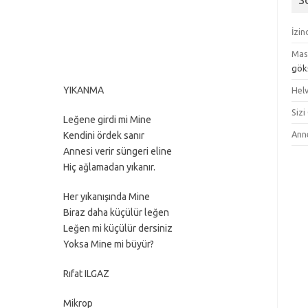
S
İzi
Mas
gök
YIKANMA
Helv
Sizi
Leğene girdi mi Mine
Ann
Kendini ördek sanır
Annesi verir süngeri eline
Hiç ağlamadan yıkanır.
Her yıkanışında Mine
Biraz daha küçülür leğen
Leğen mi küçülür dersiniz
Yoksa Mine mi büyür?
Rıfat ILGAZ
Mikrop