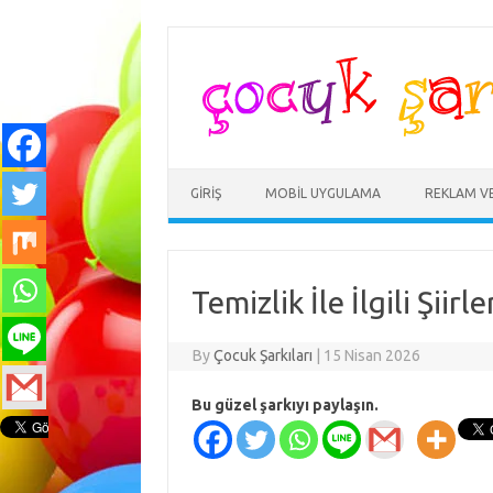
Skip
to
content
GIRIŞ
MOBIL UYGULAMA
REKLAM V
Temizlik İle İlgili Şiirle
By
Çocuk Şarkıları
|
15 Nisan 2026
Bu güzel şarkıyı paylaşın.