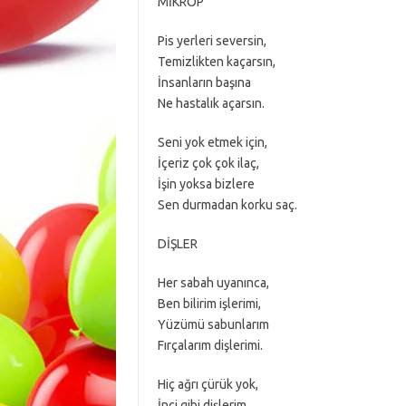
MİKROP
Pis yerleri seversin,
Temizlikten kaçarsın,
İnsanların başına
Ne hastalık açarsın.
Seni yok etmek için,
İçeriz çok çok ilaç,
İşin yoksa bizlere
Sen durmadan korku saç.
DİŞLER
Her sabah uyanınca,
Ben bilirim işlerimi,
Yüzümü sabunlarım
Fırçalarım dişlerimi.
Hiç ağrı çürük yok,
İnci gibi dişlerim,