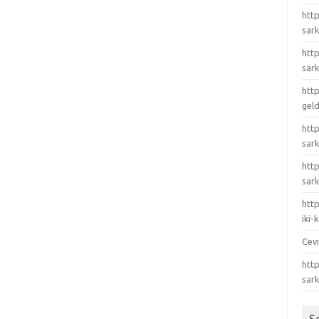
http
sark
http
sark
http
gel
http
sark
htt
sark
http
iki
Cev
http
sar