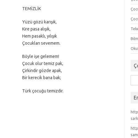
TEMİZLİK
Çoc
Çocu
Yüzü gözü karışık,
Kire pasa alışık,
Tek
Hem pasaklı, yılışık
Bilm
Çocukları sevemem.
Okul
Böyle işe gelemem!
Çocuk olur temiz pak,
Ç
Çirkindir gözde apak,
Bir kerecik bana bak;
Ara
Türk çocuğu temizdir.
E
http
sark
http
sam