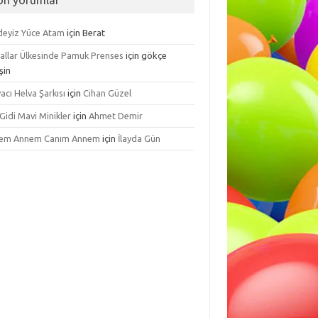
on yorumlar
ndeyiz Yüce Atam
için
Berat
allar Ülkesinde Pamuk Prenses
için
gökçe
şin
acı Helva Şarkısı
için
Cihan Güzel
 Gidi Mavi Minikler
için
Ahmet Demir
em Annem Canım Annem
için
İlayda Gün