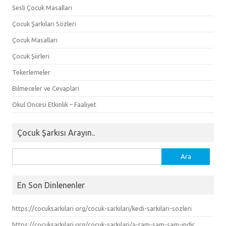
Sesli Çocuk Masalları
Çocuk Şarkıları Sözleri
Çocuk Masalları
Çocuk Şiirleri
Tekerlemeler
Bilmeceler ve Cevapları
Okul Öncesi Etkinlik – Faaliyet
Çocuk Şarkısı Arayın..
Arama:
En Son Dinlenenler
https://cocuksarkilari org/cocuk-sarkilari/kedi-sarkilari-sozleri
https://cocuksarkilari org/cocuk-sarkilari/a-ram-sam-sam-indir