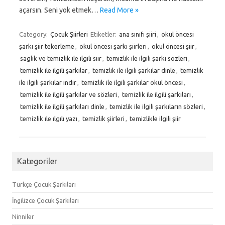
açarsın. Seni yok etmek…
Read More »
Category:
Çocuk Şiirleri
Etiketler:
ana sınıfı şiiri
,
okul öncesi
şarkı şiir tekerleme
,
okul öncesi şarkı şiirleri
,
okul öncesi şiir
,
saglık ve temizlik ıle ılgılı sıır
,
temizlik ile ilgili şarkı sözleri
,
temizlik ile ilgili şarkılar
,
temizlik ile ilgili şarkılar dinle
,
temizlik
ile ilgili şarkılar indir
,
temizlik ile ilgili şarkılar okul öncesi
,
temizlik ile ilgili şarkılar ve sözleri
,
temizlik ile ilgili şarkıları
,
temizlik ile ilgili şarkıları dinle
,
temizlik ile ilgili şarkıların sözleri
,
temizlik ıle ılgılı yazı
,
temizlik şiirleri
,
temizlikle ilgili şiir
Kategoriler
Türkçe Çocuk Şarkıları
İngilizce Çocuk Şarkıları
Ninniler