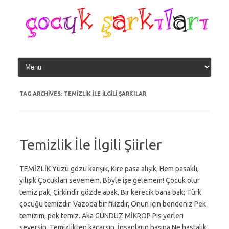
Skip
to
content
TAG ARCHIVES:
TEMIZLIK ILE ILGILI ŞARKILAR
Temizlik İle İlgili Şiirler
TEMİZLİK Yüzü gözü karışık, Kire pasa alışık, Hem pasaklı,
yılışık Çocukları sevemem. Böyle işe gelemem! Çocuk olur
temiz pak, Çirkindir gözde apak, Bir kerecik bana bak; Türk
çocuğu temizdir. Vazoda bir filizdir, Onun için bendeniz Pek
temizim, pek temiz. Aka GÜNDÜZ MİKROP Pis yerleri
seversin, Temizlikten kaçarsın, İnsanların başına Ne hastalık