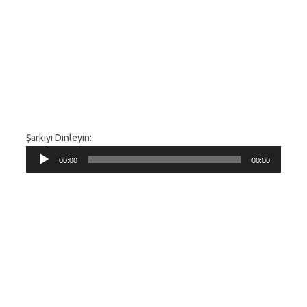
Şarkıyı Dinleyin:
Ses
00:00
00:00
oynatıcı