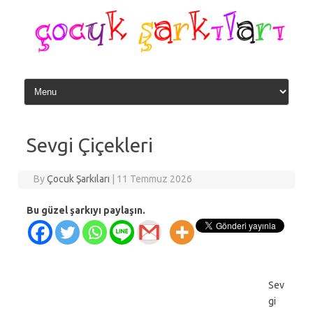
Skip
to
content
Sevgi Çiçekleri
By
Çocuk Şarkıları
|
11 Temmuz 2026
Bu güzel şarkıyı paylaşın.
Sev
gi