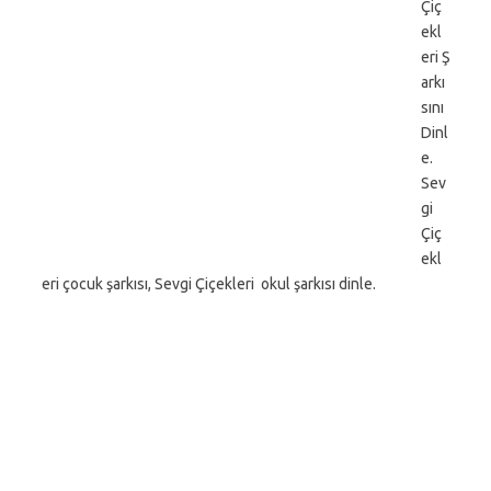
Çiç
ekl
eri Ş
arkı
sını
Dinl
e.
Sev
gi
Çiç
ekl
eri çocuk şarkısı, Sevgi Çiçekleri okul şarkısı dinle.