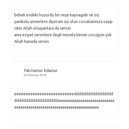
bebek evdeki huzurdu bir neşe kaynagıdır ve siz
yanikotu annerlere diyorum siz olun cocuklarınıza sayip
cıkın Allah olöayanlara da versin
ama eziyet verenlere degil mesela benim cocuğum yok
Allah banada versin
Fatmanur Edanur
02 Temmuz 2014
eeeeeeeeeeeeeeeeeeeeeeeeeeddddddddddddddddd
dddddddddddddddddddaaaaaaaaaaaaaaaaaaaaaaaaaaaa
aaaaaaaaaaaaaaaaaaaaaaaaaaaaaaaaaaaaaaaaaa