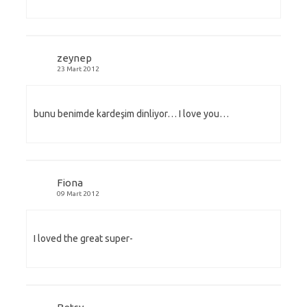
zeynep
23 Mart 2012
bunu benimde kardeşim dinliyor… I love you…
Fiona
09 Mart 2012
I loved the great super-