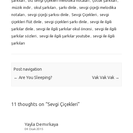
şarkıları
,
biz sevgi çiçekleri melodika notaları
,
çocuk şarkıları
,
müzik indir
,
okul şarkıları
,
şarkı dinle
,
sevgi çiçeği melodika
notaları
,
sevgi çiçeği şarkısı dinle
,
Sevgi Çiçekleri
,
sevgi
çiçekleri flüt dinle
,
sevgi çiçekleri şarkı dinle
,
sevgi ile ilgili
şarkılar dinle
,
sevgi ile ilgili şarkılar okul öncesi
,
sevgi ile ilgili
şarkılar sözleri
,
sevgi ile ilgili şarkılar youtube
,
sevgi ile ilgili
şarkıları
Post navigation
←
Are You Sleeping?
Vak Vak Vak
→
11 thoughts on “
Sevgi Çiçekleri
”
Yayla Demırkaya
04 Ocak 2015