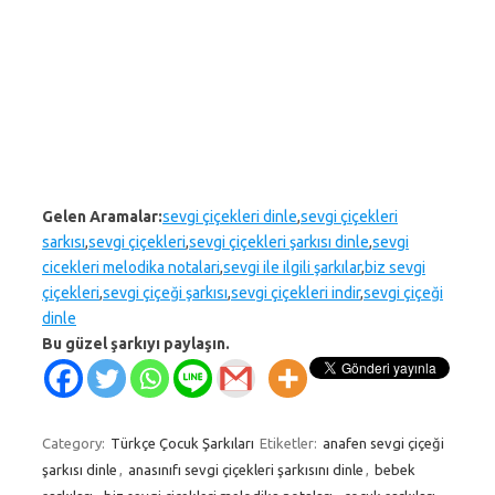
Gelen Aramalar:
sevgi çiçekleri dinle
,
sevgi çiçekleri
sarkısı
,
sevgi çiçekleri
,
sevgi çiçekleri şarkısı dinle
,
sevgi
cicekleri melodika notalari
,
sevgi ile ilgili şarkılar
,
biz sevgi
çiçekleri
,
sevgi çiçeği şarkısı
,
sevgi çiçekleri indir
,
sevgi çiçeği
dinle
Bu güzel şarkıyı paylaşın.
Category:
Türkçe Çocuk Şarkıları
Etiketler:
anafen sevgi çiçeği
şarkısı dinle
,
anasınıfı sevgi çiçekleri şarkısını dinle
,
bebek