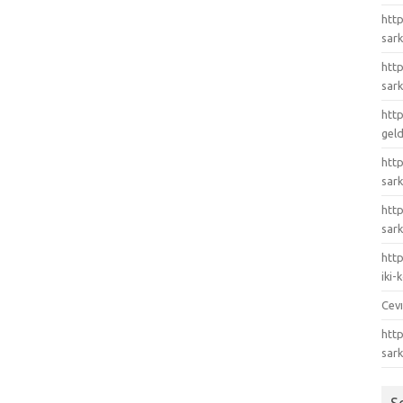
http
sark
http
sark
http
gel
http
sark
htt
sark
http
iki
Cev
http
sar