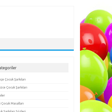
ategoriler
çe Çocuk Şarkıları
lizce Çocuk Şarkıları
iler
i Çocuk Masalları
k Şarkıları Sözleri