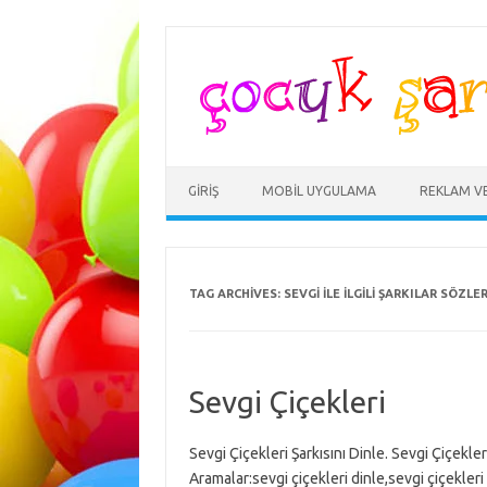
Skip
to
content
GIRIŞ
MOBIL UYGULAMA
REKLAM V
TAG ARCHIVES:
SEVGI ILE ILGILI ŞARKILAR SÖZLER
Sevgi Çiçekleri
Sevgi Çiçekleri Şarkısını Dinle. Sevgi Çiçekler
Aramalar:sevgi çiçekleri dinle,sevgi çiçekleri 