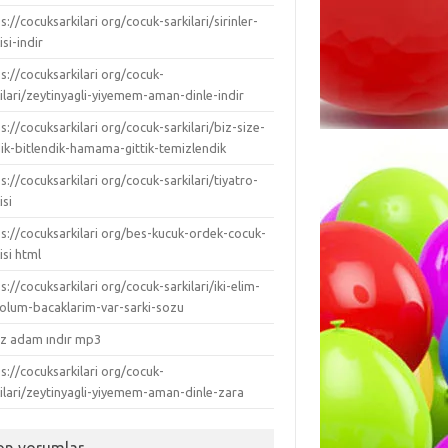
s://cocuksarkilari org/cocuk-sarkilari/sirinler-
isi-indir
s://cocuksarkilari org/cocuk-
ilari/zeytinyagli-yiyemem-aman-dinle-indir
s://cocuksarkilari org/cocuk-sarkilari/biz-size-
dik-bitlendik-hamama-gittik-temizlendik
s://cocuksarkilari org/cocuk-sarkilari/tiyatro-
isi
ps://cocuksarkilari org/bes-kucuk-ordek-cocuk-
isi html
s://cocuksarkilari org/cocuk-sarkilari/iki-elim-
-kolum-bacaklarim-var-sarki-sozu
ız adam ındır mp3
s://cocuksarkilari org/cocuk-
kilari/zeytinyagli-yiyemem-aman-dinle-zara