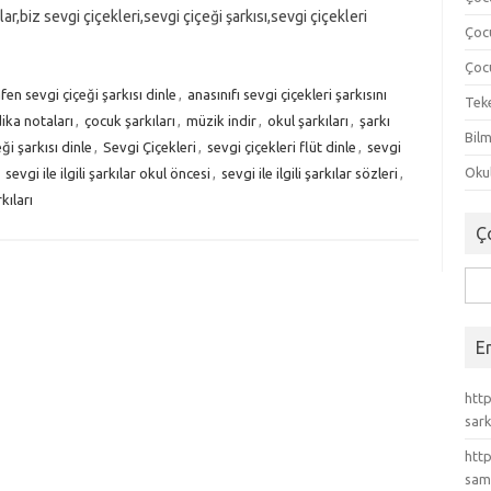
ılar,biz sevgi çiçekleri,sevgi çiçeği şarkısı,sevgi çiçekleri
Çoc
Çocu
fen sevgi çiçeği şarkısı dinle
,
anasınıfı sevgi çiçekleri şarkısını
Tek
ika notaları
,
çocuk şarkıları
,
müzik indir
,
okul şarkıları
,
şarkı
Bilm
ği şarkısı dinle
,
Sevgi Çiçekleri
,
sevgi çiçekleri flüt dinle
,
sevgi
Okul
,
sevgi ile ilgili şarkılar okul öncesi
,
sevgi ile ilgili şarkılar sözleri
,
rkıları
Ç
Ara
E
http
sark
http
sam