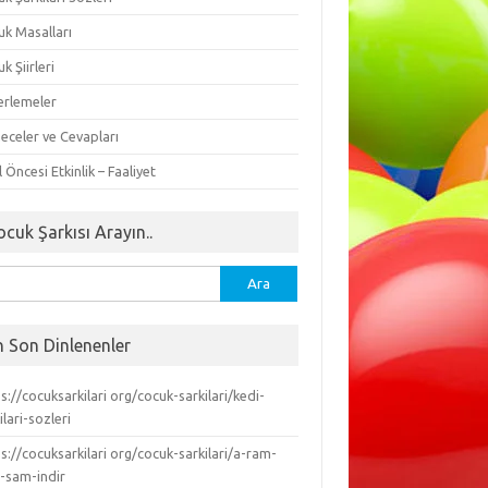
uk Masalları
k Şiirleri
erlemeler
eceler ve Cevapları
 Öncesi Etkinlik – Faaliyet
ocuk Şarkısı Arayın..
ma:
n Son Dinlenenler
s://cocuksarkilari org/cocuk-sarkilari/kedi-
ilari-sozleri
s://cocuksarkilari org/cocuk-sarkilari/a-ram-
-sam-indir