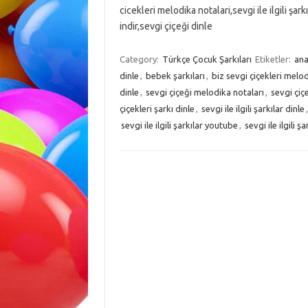
cicekleri melodika notalari,sevgi ile ilgili şark
indir,sevgi çiçeği dinle
Category:
Türkçe Çocuk Şarkıları
Etiketler:
ana
dinle
,
bebek şarkıları
,
biz sevgi çiçekleri melod
dinle
,
sevgi çiçeği melodika notaları
,
sevgi çiçe
çiçekleri şarkı dinle
,
sevgi ile ilgili şarkılar dinle
sevgi ile ilgili şarkılar youtube
,
sevgi ile ilgili şa