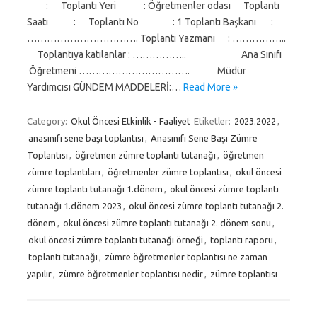
: Toplantı Yeri : Öğretmenler odası Toplantı
Saati : Toplantı No : 1 Toplantı Başkanı :
……………………………. Toplantı Yazmanı : ……………..
Toplantıya katılanlar : …………….. Ana Sınıfı
Öğretmeni ……………………………. Müdür
Yardımcısı GÜNDEM MADDELERİ:…
Read More »
Category:
Okul Öncesi Etkinlik - Faaliyet
Etiketler:
2023.2022
,
anasınıfı sene başı toplantısı
,
Anasınıfı Sene Başı Zümre
Toplantısı
,
öğretmen zümre toplantı tutanağı
,
öğretmen
zümre toplantıları
,
öğretmenler zümre toplantısı
,
okul öncesi
zümre toplantı tutanağı 1.dönem
,
okul öncesi zümre toplantı
tutanağı 1.dönem 2023
,
okul öncesi zümre toplantı tutanağı 2.
dönem
,
okul öncesi zümre toplantı tutanağı 2. dönem sonu
,
okul öncesi zümre toplantı tutanağı örneği
,
toplantı raporu
,
toplantı tutanağı
,
zümre öğretmenler toplantısı ne zaman
yapılır
,
zümre öğretmenler toplantısı nedir
,
zümre toplantısı