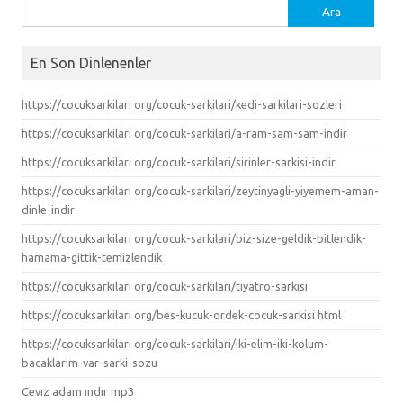
Arama:
En Son Dinlenenler
https://cocuksarkilari org/cocuk-sarkilari/kedi-sarkilari-sozleri
https://cocuksarkilari org/cocuk-sarkilari/a-ram-sam-sam-indir
https://cocuksarkilari org/cocuk-sarkilari/sirinler-sarkisi-indir
https://cocuksarkilari org/cocuk-sarkilari/zeytinyagli-yiyemem-aman-
dinle-indir
https://cocuksarkilari org/cocuk-sarkilari/biz-size-geldik-bitlendik-
hamama-gittik-temizlendik
https://cocuksarkilari org/cocuk-sarkilari/tiyatro-sarkisi
https://cocuksarkilari org/bes-kucuk-ordek-cocuk-sarkisi html
https://cocuksarkilari org/cocuk-sarkilari/iki-elim-iki-kolum-
bacaklarim-var-sarki-sozu
Cevız adam ındır mp3