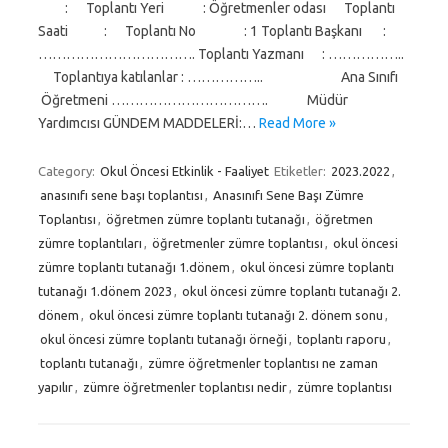
: Toplantı Yeri : Öğretmenler odası Toplantı
Saati : Toplantı No : 1 Toplantı Başkanı :
……………………………. Toplantı Yazmanı : ……………..
Toplantıya katılanlar : …………….. Ana Sınıfı
Öğretmeni ……………………………. Müdür
Yardımcısı GÜNDEM MADDELERİ:…
Read More »
Category:
Okul Öncesi Etkinlik - Faaliyet
Etiketler:
2023.2022
,
anasınıfı sene başı toplantısı
,
Anasınıfı Sene Başı Zümre
Toplantısı
,
öğretmen zümre toplantı tutanağı
,
öğretmen
zümre toplantıları
,
öğretmenler zümre toplantısı
,
okul öncesi
zümre toplantı tutanağı 1.dönem
,
okul öncesi zümre toplantı
tutanağı 1.dönem 2023
,
okul öncesi zümre toplantı tutanağı 2.
dönem
,
okul öncesi zümre toplantı tutanağı 2. dönem sonu
,
okul öncesi zümre toplantı tutanağı örneği
,
toplantı raporu
,
toplantı tutanağı
,
zümre öğretmenler toplantısı ne zaman
yapılır
,
zümre öğretmenler toplantısı nedir
,
zümre toplantısı