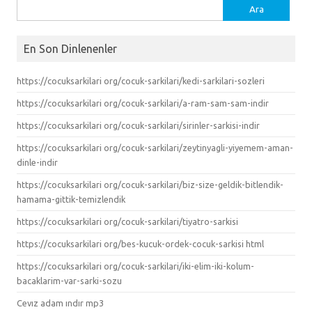
Arama:
En Son Dinlenenler
https://cocuksarkilari org/cocuk-sarkilari/kedi-sarkilari-sozleri
https://cocuksarkilari org/cocuk-sarkilari/a-ram-sam-sam-indir
https://cocuksarkilari org/cocuk-sarkilari/sirinler-sarkisi-indir
https://cocuksarkilari org/cocuk-sarkilari/zeytinyagli-yiyemem-aman-
dinle-indir
https://cocuksarkilari org/cocuk-sarkilari/biz-size-geldik-bitlendik-
hamama-gittik-temizlendik
https://cocuksarkilari org/cocuk-sarkilari/tiyatro-sarkisi
https://cocuksarkilari org/bes-kucuk-ordek-cocuk-sarkisi html
https://cocuksarkilari org/cocuk-sarkilari/iki-elim-iki-kolum-
bacaklarim-var-sarki-sozu
Cevız adam ındır mp3