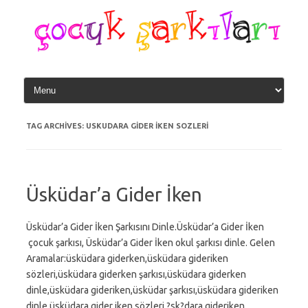
Skip
to
content
TAG ARCHIVES:
USKUDARA GIDER IKEN SOZLERI
Üsküdar’a Gider İken
Üsküdar’a Gider İken Şarkısını Dinle.Üsküdar’a Gider İken
çocuk şarkısı, Üsküdar’a Gider İken okul şarkısı dinle. Gelen
Aramalar:üsküdara giderken,üsküdara gideriken
sözleri,üsküdara giderken şarkısı,üsküdara giderken
dinle,üsküdara gideriken,üsküdar şarkısı,üsküdara gideriken
dinle,üsküdara gider iken sözleri,?sk?dara gideriken