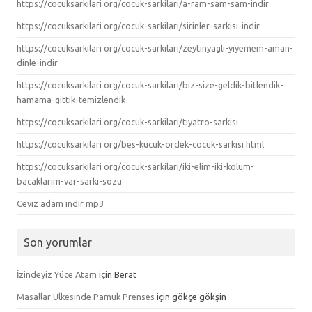
https://cocuksarkilari org/cocuk-sarkilari/a-ram-sam-sam-indir
https://cocuksarkilari org/cocuk-sarkilari/sirinler-sarkisi-indir
https://cocuksarkilari org/cocuk-sarkilari/zeytinyagli-yiyemem-aman-
dinle-indir
https://cocuksarkilari org/cocuk-sarkilari/biz-size-geldik-bitlendik-
hamama-gittik-temizlendik
https://cocuksarkilari org/cocuk-sarkilari/tiyatro-sarkisi
https://cocuksarkilari org/bes-kucuk-ordek-cocuk-sarkisi html
https://cocuksarkilari org/cocuk-sarkilari/iki-elim-iki-kolum-
bacaklarim-var-sarki-sozu
Cevız adam ındır mp3
Son yorumlar
İzindeyiz Yüce Atam
için
Berat
Masallar Ülkesinde Pamuk Prenses
için
gökçe gökşin