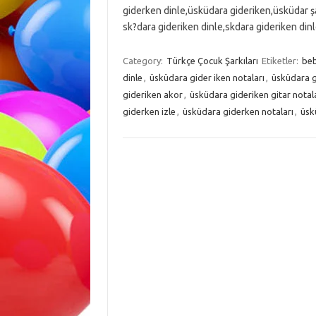
giderken dinle,üsküdara gideriken,üsküdar şa
sk?dara gideriken dinle,skdara gideriken din
Category:
Türkçe Çocuk Şarkıları
Etiketler:
beb
dinle
,
üsküdara gider iken notaları
,
üsküdara g
gideriken akor
,
üsküdara gideriken gitar notal
giderken izle
,
üsküdara giderken notaları
,
üsk