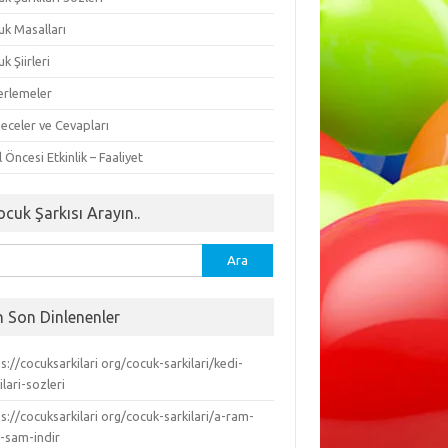
uk Masalları
k Şiirleri
erlemeler
eceler ve Cevapları
 Öncesi Etkinlik – Faaliyet
ocuk Şarkısı Arayın..
ma:
n Son Dinlenenler
s://cocuksarkilari org/cocuk-sarkilari/kedi-
ilari-sozleri
s://cocuksarkilari org/cocuk-sarkilari/a-ram-
-sam-indir