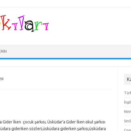
ERIN
K
ZÜ
Türk
İngi
Ninn
Sesl
a Gider İken çocuk şarkısı, Üsküdar’a Gider İken okul şarkısı
üdara gideriken sözleri,üsküdara giderken şarkısı,üsküdara
Çocu