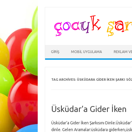
Skip
to
content
GIRIŞ
MOBIL UYGULAMA
REKLAM V
TAG ARCHIVES:
ÜSKÜDARA GIDER IKEN ŞARKI SÖ
Üsküdar’a Gider İken
Üsküdar’a Gider İken Şarkısını Dinle.Üsküdar’
dinle. Gelen Aramalar:üsküdara giderken,üsk