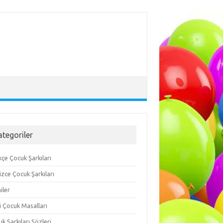
ategoriler
çe Çocuk Şarkıları
lizce Çocuk Şarkıları
iler
i Çocuk Masalları
k Şarkıları Sözleri