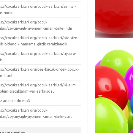
s://cocuksarkilari org/cocuk-sarkilari/sirinler-
isi-indir
s://cocuksarkilari org/cocuk-
ilari/zeytinyagli-yiyemem-aman-dinle-indir
s://cocuksarkilari org/cocuk-sarkilari/biz-size-
dik-bitlendik-hamama-gittik-temizlendik
s://cocuksarkilari org/cocuk-sarkilari/tiyatro-
isi
ps://cocuksarkilari org/bes-kucuk-ordek-cocuk-
isi html
s://cocuksarkilari org/cocuk-sarkilari/iki-elim-
-kolum-bacaklarim-var-sarki-sozu
ız adam ındır mp3
s://cocuksarkilari org/cocuk-
kilari/zeytinyagli-yiyemem-aman-dinle-zara