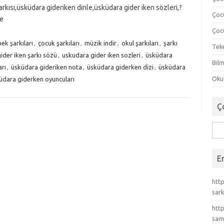
rkısı,üsküdara gideriken dinle,üsküdara gider iken sözleri,?
Çoc
le
Çocu
ek şarkıları
,
çocuk şarkıları
,
müzik indir
,
okul şarkıları
,
şarkı
Tek
ider iken şarkı sözü
,
uskudara gider iken sozleri
,
üsküdara
Bilm
arı
,
üsküdara gideriken nota
,
üsküdara giderken dizi
,
üsküdara
Okul
üdara giderken oyuncuları
Ç
Ara
E
http
sark
http
sam