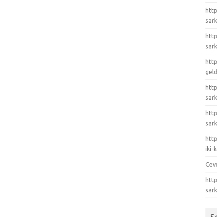
http
sark
http
sark
http
gel
http
sark
htt
sark
http
iki
Cev
http
sar