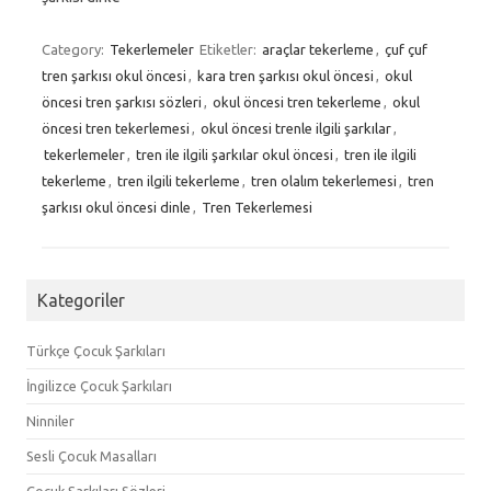
Category:
Tekerlemeler
Etiketler:
araçlar tekerleme
,
çuf çuf
tren şarkısı okul öncesi
,
kara tren şarkısı okul öncesi
,
okul
öncesi tren şarkısı sözleri
,
okul öncesi tren tekerleme
,
okul
öncesi tren tekerlemesi
,
okul öncesi trenle ilgili şarkılar
,
tekerlemeler
,
tren ile ilgili şarkılar okul öncesi
,
tren ile ilgili
tekerleme
,
tren ilgili tekerleme
,
tren olalım tekerlemesi
,
tren
şarkısı okul öncesi dinle
,
Tren Tekerlemesi
Kategoriler
Türkçe Çocuk Şarkıları
İngilizce Çocuk Şarkıları
Ninniler
Sesli Çocuk Masalları
Çocuk Şarkıları Sözleri