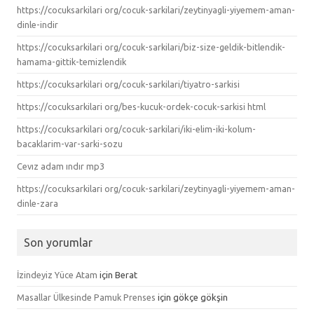
https://cocuksarkilari org/cocuk-sarkilari/zeytinyagli-yiyemem-aman-
dinle-indir
https://cocuksarkilari org/cocuk-sarkilari/biz-size-geldik-bitlendik-
hamama-gittik-temizlendik
https://cocuksarkilari org/cocuk-sarkilari/tiyatro-sarkisi
https://cocuksarkilari org/bes-kucuk-ordek-cocuk-sarkisi html
https://cocuksarkilari org/cocuk-sarkilari/iki-elim-iki-kolum-
bacaklarim-var-sarki-sozu
Cevız adam ındır mp3
https://cocuksarkilari org/cocuk-sarkilari/zeytinyagli-yiyemem-aman-
dinle-zara
Son yorumlar
İzindeyiz Yüce Atam
için
Berat
Masallar Ülkesinde Pamuk Prenses
için
gökçe gökşin