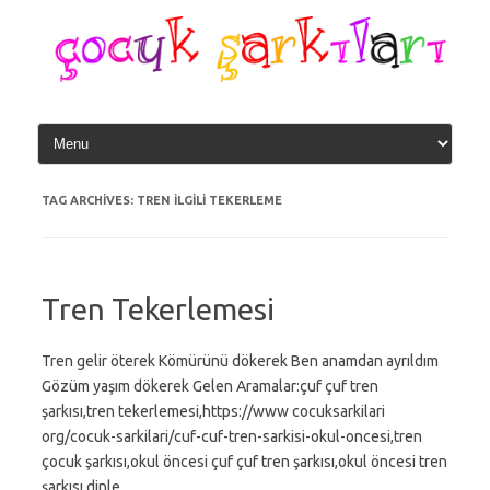
Skip
to
content
TAG ARCHIVES:
TREN ILGILI TEKERLEME
Tren Tekerlemesi
Tren gelir öterek Kömürünü dökerek Ben anamdan ayrıldım
Gözüm yaşım dökerek Gelen Aramalar:çuf çuf tren
şarkısı,tren tekerlemesi,https://www cocuksarkilari
org/cocuk-sarkilari/cuf-cuf-tren-sarkisi-okul-oncesi,tren
çocuk şarkısı,okul öncesi çuf çuf tren şarkısı,okul öncesi tren
şarkısı dinle