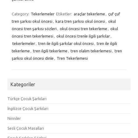
Category:
Tekerlemeler
Etiketler:
araçlar tekerleme
,
çuf çuf
tren şarkısı okul öncesi
,
kara tren şarkısı okul öncesi
,
okul
öncesi tren şarkısı sözleri
,
okul öncesi tren tekerleme
,
okul
öncesi tren tekerlemesi
,
okul öncesi trenle ilgili şarkılar
,
tekerlemeler
,
tren ile ilgili şarkılar okul öncesi
,
tren ile ilgili
tekerleme
,
tren ilgili tekerleme
,
tren olalım tekerlemesi
,
tren
şarkısı okul öncesi dinle
,
Tren Tekerlemesi
Kategoriler
Türkçe Çocuk Şarkıları
İngilizce Çocuk Şarkıları
Ninniler
Sesli Çocuk Masalları
Çocuk Şarkıları Sözleri