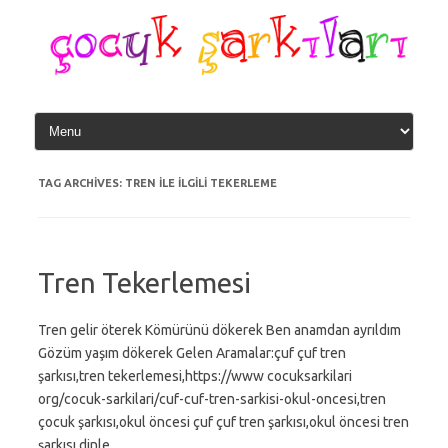
Skip
to
content
TAG ARCHIVES:
TREN ILE ILGILI TEKERLEME
Tren Tekerlemesi
Tren gelir öterek Kömürünü dökerek Ben anamdan ayrıldım
Gözüm yaşım dökerek Gelen Aramalar:çuf çuf tren
şarkısı,tren tekerlemesi,https://www cocuksarkilari
org/cocuk-sarkilari/cuf-cuf-tren-sarkisi-okul-oncesi,tren
çocuk şarkısı,okul öncesi çuf çuf tren şarkısı,okul öncesi tren
şarkısı dinle