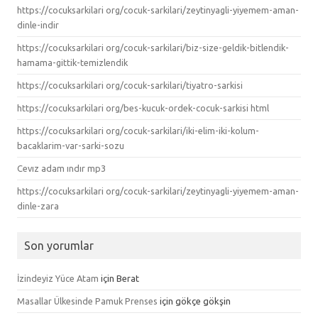
https://cocuksarkilari org/cocuk-sarkilari/zeytinyagli-yiyemem-aman-
dinle-indir
https://cocuksarkilari org/cocuk-sarkilari/biz-size-geldik-bitlendik-
hamama-gittik-temizlendik
https://cocuksarkilari org/cocuk-sarkilari/tiyatro-sarkisi
https://cocuksarkilari org/bes-kucuk-ordek-cocuk-sarkisi html
https://cocuksarkilari org/cocuk-sarkilari/iki-elim-iki-kolum-
bacaklarim-var-sarki-sozu
Cevız adam ındır mp3
https://cocuksarkilari org/cocuk-sarkilari/zeytinyagli-yiyemem-aman-
dinle-zara
Son yorumlar
İzindeyiz Yüce Atam
için
Berat
Masallar Ülkesinde Pamuk Prenses
için
gökçe gökşin