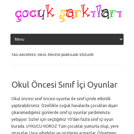
Skip
to
content
TAG ARCHIVES:
OKUL ÖNCESI ŞARKILARI SÖZLERI
Okul Öncesi Sınıf İçi Oyunlar
Okul öncesi sınıf öncesi oyunlar ile sınıf içinde etkinlik
yaptırabilirsiniz. Özellikle soğuk havalarda çocukları dışarı
çıkaramadığımız günlerde sınıf içi oyunlar yardımımıza
yetişiyor. Sizler için seçtiğimiz 10’dan fazla sınıf içi oyun
burada. UYKUCU HOROZ Tüm çocuklar yumurta olup, yere
otururlar. Uyur gibidirler ve gözlerini açmazlar. Öğretmen