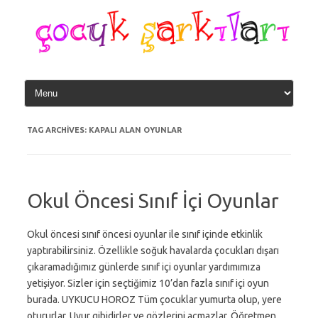
Skip
to
content
TAG ARCHIVES:
KAPALI ALAN OYUNLAR
Okul Öncesi Sınıf İçi Oyunlar
Okul öncesi sınıf öncesi oyunlar ile sınıf içinde etkinlik
yaptırabilirsiniz. Özellikle soğuk havalarda çocukları dışarı
çıkaramadığımız günlerde sınıf içi oyunlar yardımımıza
yetişiyor. Sizler için seçtiğimiz 10’dan fazla sınıf içi oyun
burada. UYKUCU HOROZ Tüm çocuklar yumurta olup, yere
otururlar. Uyur gibidirler ve gözlerini açmazlar. Öğretmen