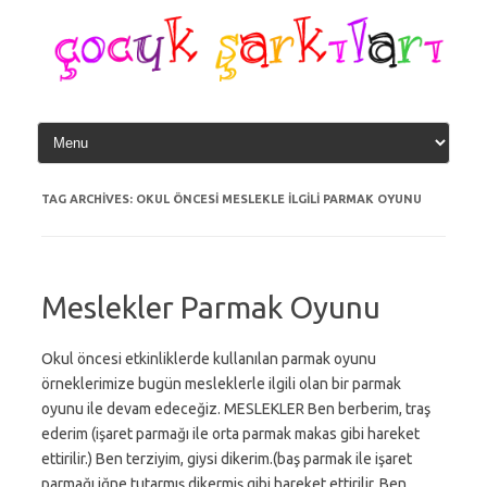
Skip
to
content
TAG ARCHIVES:
OKUL ÖNCESI MESLEKLE ILGILI PARMAK OYUNU
Meslekler Parmak Oyunu
Okul öncesi etkinliklerde kullanılan parmak oyunu
örneklerimize bugün mesleklerle ilgili olan bir parmak
oyunu ile devam edeceğiz. MESLEKLER Ben berberim, traş
ederim (işaret parmağı ile orta parmak makas gibi hareket
ettirilir.) Ben terziyim, giysi dikerim.(baş parmak ile işaret
parmağı iğne tutarmış,dikermiş gibi hareket ettirilir. Ben