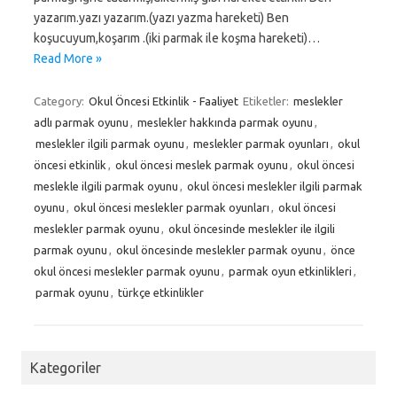
yazarım.yazı yazarım.(yazı yazma hareketi) Ben
koşucuyum,koşarım .(iki parmak ile koşma hareketi)…
Read More »
Category:
Okul Öncesi Etkinlik - Faaliyet
Etiketler:
meslekler
adlı parmak oyunu
,
meslekler hakkında parmak oyunu
,
meslekler ilgili parmak oyunu
,
meslekler parmak oyunları
,
okul
öncesi etkinlik
,
okul öncesi meslek parmak oyunu
,
okul öncesi
meslekle ilgili parmak oyunu
,
okul öncesi meslekler ilgili parmak
oyunu
,
okul öncesi meslekler parmak oyunları
,
okul öncesi
meslekler parmak oyunu
,
okul öncesinde meslekler ile ilgili
parmak oyunu
,
okul öncesinde meslekler parmak oyunu
,
önce
okul öncesi meslekler parmak oyunu
,
parmak oyun etkinlikleri
,
parmak oyunu
,
türkçe etkinlikler
Kategoriler