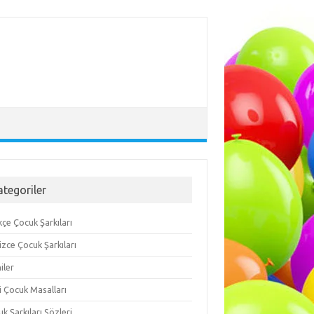
ategoriler
çe Çocuk Şarkıları
lizce Çocuk Şarkıları
iler
i Çocuk Masalları
k Şarkıları Sözleri