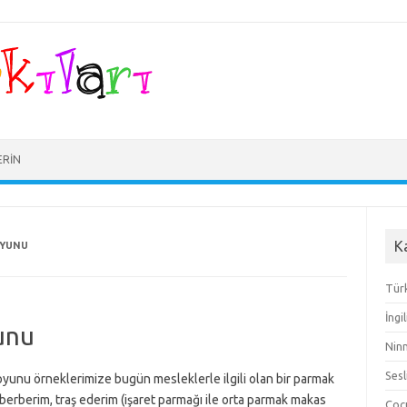
ERIN
K
OYUNU
Türk
İngi
unu
Ninn
Sesl
oyunu örneklerimize bugün mesleklerle ilgili olan bir parmak
rberim, traş ederim (işaret parmağı ile orta parmak makas
Çocu