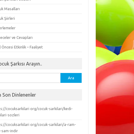
uk Masalları
k Şiirleri
erlemeler
eceler ve Cevapları
 Öncesi Etkinlik – Faaliyet
ocuk Şarkısı Arayın..
ma:
n Son Dinlenenler
s://cocuksarkilari org/cocuk-sarkilari/kedi-
ilari-sozleri
s://cocuksarkilari org/cocuk-sarkilari/a-ram-
-sam-indir