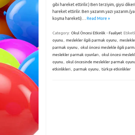
gibi hareket ettirilir.) Ben terziyim, giysi dik
hareket ettirilir. Ben yazarım.yazı yazarım.(
koşma hareketi)…
Read More »
Category:
Okul Öncesi Etkinlik - Faaliyet
Etiket
oyunu
,
meslekler ilgili parmak oyunu
,
meslekle
parmak oyunu
,
okul öncesi meslekle ilgili par
meslekler parmak oyunları
,
okul öncesi meslek
oyunu
,
okul öncesinde meslekler parmak oyun
etkinlikleri
,
parmak oyunu
,
türkçe etkinlikler