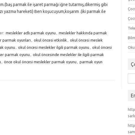
erim.(baş parmak ile işaret parmağı iğne tutarmış,dikermiş gibi
Çoc
yazı yazma hareketi) Ben koşucuyum,koşarım .(iki parmak ile
Çocu
Tek
ler:
meslekler adlı parmak oyunu
,
meslekler hakkında parmak
Bilm
r parmak oyunları
,
okul öncesi etkinlik
,
okul öncesi meslek
mak oyunu
,
okul öncesi meslekler ilgili parmak oyunu
,
okul öncesi
Okul
ler parmak oyunu
,
okul öncesinde meslekler ile ilgili parmak
u
,
önce okul öncesi meslekler parmak oyunu
,
parmak oyun
Ç
Ara
E
http
sark
http
sam