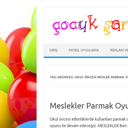
Skip
to
content
GIRIŞ
MOBIL UYGULAMA
REKLAM V
TAG ARCHIVES:
OKUL ÖNCESI MESLEK PARMAK 
Meslekler Parmak Oy
Okul öncesi etkinliklerde kullanılan parmak 
oyunu ile devam edeceğiz. MESLEKLER Ben be