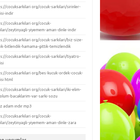
s://cocuksarkilari org/cocuk-sarkilari/sirinler-
isi-indir
s://cocuksarkilari org/cocuk-
ilari/zeytinyagli-yiyemem-aman-dinle-indir
s://cocuksarkilari org/cocuk-sarkilari/biz-size-
dik-bitlendik-hamama-gittik-temizlendik
s://cocuksarkilari org/cocuk-sarkilari/tiyatro-
isi
ps://cocuksarkilari org/bes-kucuk-ordek-cocuk-
isi html
s://cocuksarkilari org/cocuk-sarkilari/iki-elim-
-kolum-bacaklarim-var-sarki-sozu
ız adam ındır mp3
s://cocuksarkilari org/cocuk-
kilari/zeytinyagli-yiyemem-aman-dinle-zara