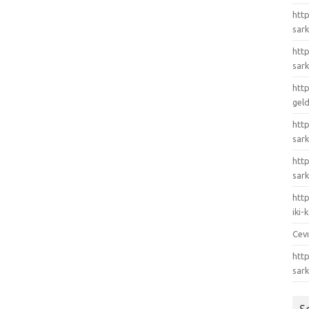
http
sark
http
sark
http
gel
http
sark
htt
sark
http
iki
Cev
http
sar