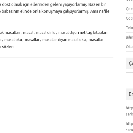
 dost olmak için ellerinden geleni yapıyorlarmış. Bazen bir
Çoc
abasının elinde onla konuşmaya çalışıyorlarmış. Ama nafile
Çocu
Tek
uk masalları
,
masal
,
masal dinle
,
masal diyari net tag kitaplari
Bilm
a
,
masal oku
,
masallar
,
masallar diyarı masal oku
,
masallar
ı sözleri
Okul
Ç
Ara
E
http
sark
http
sam