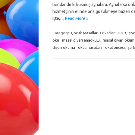
bundandır ki küsmüş aynalara. Aynalarsa onla
hizmetçinin elinde ona gözükmeye bazen de b
işte,…
Read More »
Category:
Çocuk Masalları
Etiketler:
2019
,
çoc
oku
,
masal diyarı anaokulu
,
masal diyarı okum
diyarı okuma
,
okul masalları
,
okul öncesi
,
şark