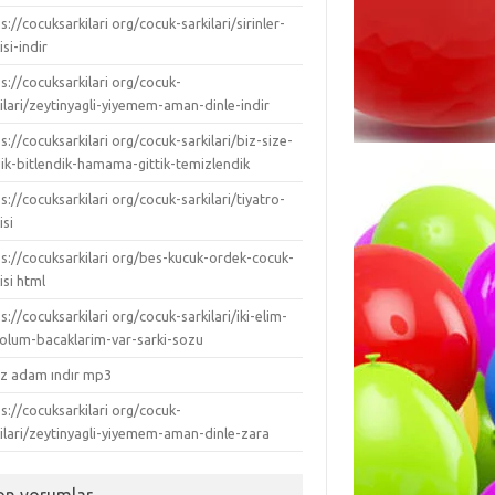
s://cocuksarkilari org/cocuk-sarkilari/sirinler-
isi-indir
s://cocuksarkilari org/cocuk-
ilari/zeytinyagli-yiyemem-aman-dinle-indir
s://cocuksarkilari org/cocuk-sarkilari/biz-size-
dik-bitlendik-hamama-gittik-temizlendik
s://cocuksarkilari org/cocuk-sarkilari/tiyatro-
isi
ps://cocuksarkilari org/bes-kucuk-ordek-cocuk-
isi html
s://cocuksarkilari org/cocuk-sarkilari/iki-elim-
-kolum-bacaklarim-var-sarki-sozu
ız adam ındır mp3
s://cocuksarkilari org/cocuk-
kilari/zeytinyagli-yiyemem-aman-dinle-zara