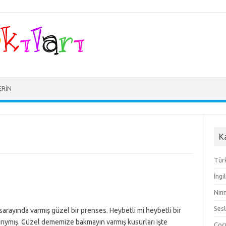
ERIN
K
Türk
İngi
Ninn
Sesl
arayında varmış güzel bir prenses. Heybetli mi heybetli bir
zlarıymış. Güzel dememize bakmayın varmış kusurları işte
Çocu