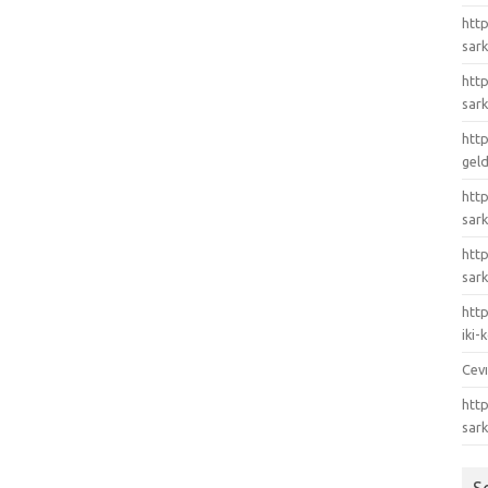
http
sark
http
sark
http
gel
http
sark
htt
sark
http
iki
Cev
http
sar