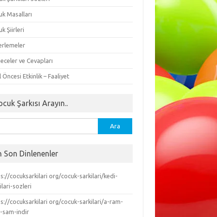
uk Masalları
k Şiirleri
erlemeler
eceler ve Cevapları
 Öncesi Etkinlik – Faaliyet
ocuk Şarkısı Arayın..
ma:
n Son Dinlenenler
s://cocuksarkilari org/cocuk-sarkilari/kedi-
ilari-sozleri
s://cocuksarkilari org/cocuk-sarkilari/a-ram-
-sam-indir