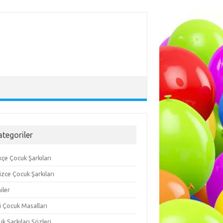
ategoriler
çe Çocuk Şarkıları
lizce Çocuk Şarkıları
iler
i Çocuk Masalları
k Şarkıları Sözleri