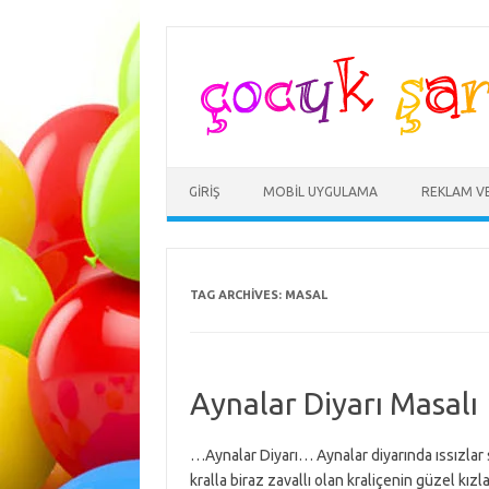
Skip
to
content
GIRIŞ
MOBIL UYGULAMA
REKLAM V
TAG ARCHIVES:
MASAL
Aynalar Diyarı Masalı
…Aynalar Diyarı… Aynalar diyarında ıssızlar s
kralla biraz zavallı olan kraliçenin güzel kı