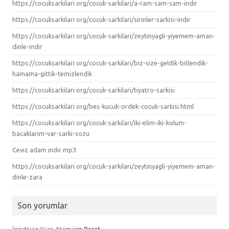
https://cocuksarkilari org/cocuk-sarkilari/a-ram-sam-sam-indir
https://cocuksarkilari org/cocuk-sarkilari/sirinler-sarkisi-indir
https://cocuksarkilari org/cocuk-sarkilari/zeytinyagli-yiyemem-aman-
dinle-indir
https://cocuksarkilari org/cocuk-sarkilari/biz-size-geldik-bitlendik-
hamama-gittik-temizlendik
https://cocuksarkilari org/cocuk-sarkilari/tiyatro-sarkisi
https://cocuksarkilari org/bes-kucuk-ordek-cocuk-sarkisi html
https://cocuksarkilari org/cocuk-sarkilari/iki-elim-iki-kolum-
bacaklarim-var-sarki-sozu
Cevız adam ındır mp3
https://cocuksarkilari org/cocuk-sarkilari/zeytinyagli-yiyemem-aman-
dinle-zara
Son yorumlar
İzindeyiz Yüce Atam
için
Berat