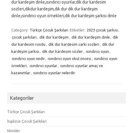
dur kardeşim dinle,ısındırıcı oyunlar,dik dur kardesim
sozleri,dikdur kardeşim,dik dur dik dur kardeşim
dinle,ısındırıcı oyun örnekleri,dik dur kardeşim şarkısı dinle
Category:
Türkçe Çocuk Şarkıları
Etiketler:
2023 çocuk şarkısı
,
çocuk şarkıları
,
dik dur kardeşim
,
dik dur kardeşim dinle
,
dik
dur kardesim rondu
,
dik dur kardesim sarki sozleri
,
dik dur
kardeşim şarkısı
,
dik dur kardesim sözler
,
ısındırıcı oyun
,
ısındırıcı oyun nedir
,
ısındırıcı oyun okul öncesi
,
ısındırıcı oyun
örnekleri
,
ısındırıcı oyunlar
,
ısındırıcı oyunlar amaç ve
kazanımlar
,
ısındırıcı oyunlar nelerdir
Kategoriler
Türkçe Çocuk Şarkıları
İngilizce Çocuk Şarkıları
Ninniler