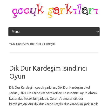
Skip
to
content
TAG ARCHIVES:
DIK DUR KARDEŞIM
Dik Dur Kardeşim Isındırıcı
Oyun
Dik Dur Kardeşim çocuk şarkıları, Dik Dur Kardeşim okul
şarkısı, Dik Dur Kardeşim hareketleri ile ısındırıcı oyun olarak
kullanılabilecek bir şarkıdır. Gelen Aramalar:dik dur
kardeşim,dik dur dik dur kardeşim,dik dur kardeşim şarkisi,dik