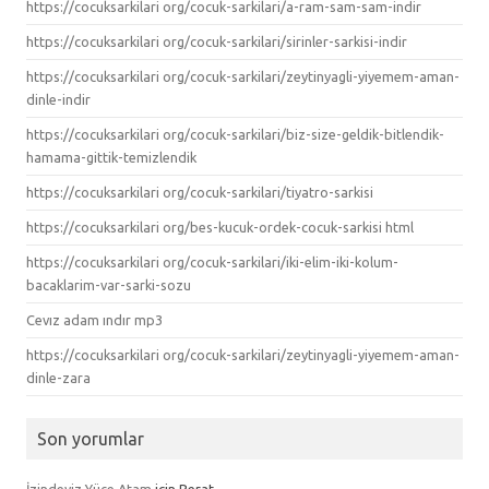
https://cocuksarkilari org/cocuk-sarkilari/a-ram-sam-sam-indir
https://cocuksarkilari org/cocuk-sarkilari/sirinler-sarkisi-indir
https://cocuksarkilari org/cocuk-sarkilari/zeytinyagli-yiyemem-aman-
dinle-indir
https://cocuksarkilari org/cocuk-sarkilari/biz-size-geldik-bitlendik-
hamama-gittik-temizlendik
https://cocuksarkilari org/cocuk-sarkilari/tiyatro-sarkisi
https://cocuksarkilari org/bes-kucuk-ordek-cocuk-sarkisi html
https://cocuksarkilari org/cocuk-sarkilari/iki-elim-iki-kolum-
bacaklarim-var-sarki-sozu
Cevız adam ındır mp3
https://cocuksarkilari org/cocuk-sarkilari/zeytinyagli-yiyemem-aman-
dinle-zara
Son yorumlar
İzindeyiz Yüce Atam
için
Berat