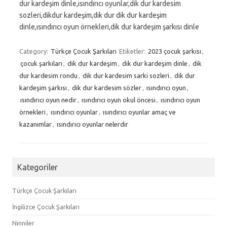
dur kardeşim dinle,ısındırıcı oyunlar,dik dur kardesim
sozleri,dikdur kardeşim,dik dur dik dur kardeşim
dinle,ısındırıcı oyun örnekleri,dik dur kardeşim şarkısı dinle
Category:
Türkçe Çocuk Şarkıları
Etiketler:
2023 çocuk şarkısı
,
çocuk şarkıları
,
dik dur kardeşim
,
dik dur kardeşim dinle
,
dik
dur kardesim rondu
,
dik dur kardesim sarki sozleri
,
dik dur
kardeşim şarkısı
,
dik dur kardesim sözler
,
ısındırıcı oyun
,
ısındırıcı oyun nedir
,
ısındırıcı oyun okul öncesi
,
ısındırıcı oyun
örnekleri
,
ısındırıcı oyunlar
,
ısındırıcı oyunlar amaç ve
kazanımlar
,
ısındırıcı oyunlar nelerdir
Kategoriler
Türkçe Çocuk Şarkıları
İngilizce Çocuk Şarkıları
Ninniler