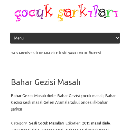
Skip
to
content
TAG ARCHIVES:
ILKBAHAR ILE ILGILI ŞARKI OKUL ÖNCESI
Bahar Gezisi Masalı
Bahar Gezisi Masalı dinle, Bahar Gezisi çocuk masalı, Bahar
Gezisi sesli masal Gelen Aramalar:okul öncesi ilkbahar
şarkısı
Category:
Sesli Çocuk Masalları
Etiketler:
2019 masal dinle
,
2023 masal dinle
,
Bahar Gezisi
,
Bahar Gezisi çocuk masalı
,