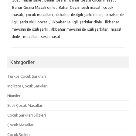
Bahar Gezisi Masalı dinle
,
Bahar Gezisi sesli masal
,
çocuk
masalı
,
çocuk masalları
,
ilkbahar ile ilgili şarkı dinle
,
ilkbahar ile
ilgili şarkı okul öncesi
,
ilkbahar ile ilgili şarkılar dinle
,
ilkbahar
mevsimi ile ilgili şarkı
,
ilkbahar mevsimi ile ilgili şarkılar
,
masal
dinle
,
masallar
,
sesli masal
Kategoriler
Türkçe Çocuk Şarkıları
İngilizce Çocuk Şarkıları
Ninniler
Sesli Çocuk Masalları
Çocuk Şarkıları Sözleri
Çocuk Masalları
Çocuk Şiirleri