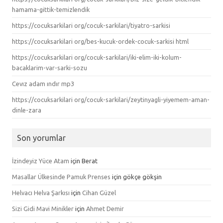
hamama-gittik-temizlendik
https://cocuksarkilari org/cocuk-sarkilari/tiyatro-sarkisi
https://cocuksarkilari org/bes-kucuk-ordek-cocuk-sarkisi html
https://cocuksarkilari org/cocuk-sarkilari/iki-elim-iki-kolum-
bacaklarim-var-sarki-sozu
Cevız adam ındır mp3
https://cocuksarkilari org/cocuk-sarkilari/zeytinyagli-yiyemem-aman-
dinle-zara
Son yorumlar
İzindeyiz Yüce Atam
için
Berat
Masallar Ülkesinde Pamuk Prenses
için
gökçe gökşin
Helvacı Helva Şarkısı
için
Cihan Güzel
Sizi Gidi Mavi Minikler
için
Ahmet Demir