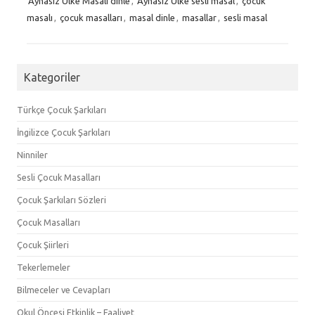
Aynasız Ülke Masalı dinle
,
Aynasız Ülke sesli masal
,
çocuk
masalı
,
çocuk masalları
,
masal dinle
,
masallar
,
sesli masal
Kategoriler
Türkçe Çocuk Şarkıları
İngilizce Çocuk Şarkıları
Ninniler
Sesli Çocuk Masalları
Çocuk Şarkıları Sözleri
Çocuk Masalları
Çocuk Şiirleri
Tekerlemeler
Bilmeceler ve Cevapları
Okul Öncesi Etkinlik – Faaliyet