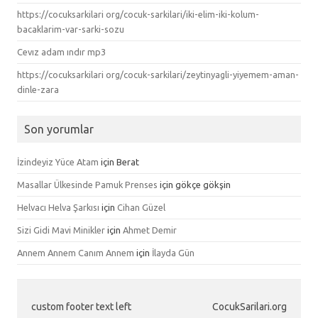
https://cocuksarkilari org/cocuk-sarkilari/iki-elim-iki-kolum-
bacaklarim-var-sarki-sozu
Cevız adam ındır mp3
https://cocuksarkilari org/cocuk-sarkilari/zeytinyagli-yiyemem-aman-
dinle-zara
Son yorumlar
İzindeyiz Yüce Atam
için
Berat
Masallar Ülkesinde Pamuk Prenses
için
gökçe gökşin
Helvacı Helva Şarkısı
için
Cihan Güzel
Sizi Gidi Mavi Minikler
için
Ahmet Demir
Annem Annem Canım Annem
için
İlayda Gün
custom footer text left
CocukSarilari.org