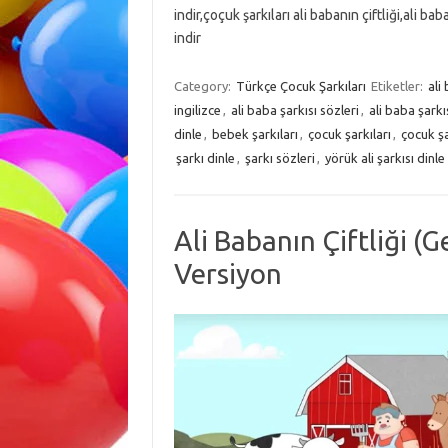
indir,çoçuk şarkıları ali babanın çiftliği,ali baba
indir
Category:
Türkçe Çocuk Şarkıları
Etiketler:
ali
ingilizce
,
ali baba şarkısı sözleri
,
ali baba şarkı
dinle
,
bebek şarkıları
,
çocuk şarkıları
,
çocuk şa
şarkı dinle
,
şarkı sözleri
,
yörük ali şarkısı dinle
Ali Babanın Çiftliği (
Versiyon