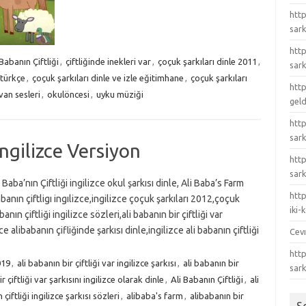
http
sark
http
 Babanın Çiftliği
,
çiftliğinde inekleri var
,
çoçuk şarkıları dinle 2011
,
sark
 türkçe
,
çoçuk şarkıları dinle ve izle eğitimhane
,
çoçuk şarkıları
http
van sesleri
,
okulöncesi
,
uyku müziği
gel
http
sark
 İngilizce Versiyon
htt
sark
 Baba’nın Çiftliği ingilizce okul şarkısı dinle, Ali Baba’s Farm
http
banın çiftligı ingılizce,ingilizce çoçuk şarkıları 2012,çoçuk
iki
banın çiftliği ingilizce sözleri,ali babanın bir çiftliği var
e alibabanın çifliğinde şarkısı dinle,ingilizce ali babanın çiftliği
Cev
http
019
,
ali babanın bir çiftliği var ingilizce şarkısı
,
ali babanın bir
sar
r çiftliği var şarkısını ingilizce olarak dinle
,
Ali Babanın Çiftliği
,
ali
 çiftliği ingilizce şarkısı sözleri
,
alibaba's farm
,
alibabanın bir