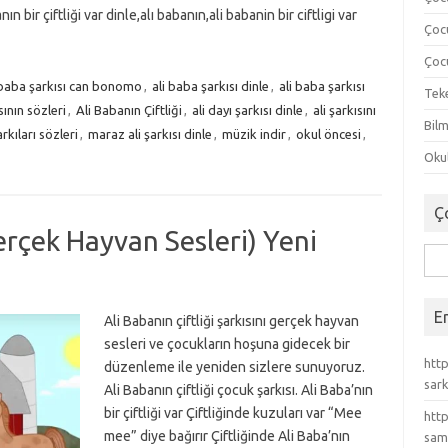
nın bir çiftliği var dinle,alı babanın,ali babanin bir ciftligi var
Çoc
Çocu
 baba şarkısı can bonomo
,
ali baba şarkısı dinle
,
ali baba şarkısı
Tek
sının sözleri
,
Ali Babanın Çiftliği
,
ali dayı şarkısı dinle
,
ali şarkısını
Bilm
rkıları sözleri
,
maraz ali şarkısı dinle
,
müzik indir
,
okul öncesi
,
Okul
Ç
Gerçek Hayvan Sesleri) Yeni
Ara
E
Ali Babanın çiftliği şarkısını gerçek hayvan
sesleri ve çocukların hoşuna gidecek bir
http
düzenleme ile yeniden sizlere sunuyoruz.
sark
Ali Babanın çiftliği çocuk şarkısı. Ali Baba’nın
bir çiftliği var Çiftliğinde kuzuları var “Mee
http
mee” diye bağırır Çiftliğinde Ali Baba’nın
sam