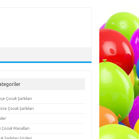
ategoriler
çe Çocuk Şarkıları
lizce Çocuk Şarkıları
iler
i Çocuk Masalları
k Şarkıları Sözleri