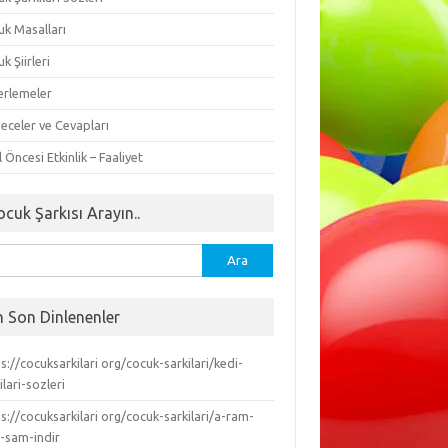
uk Masalları
k Şiirleri
erlemeler
eceler ve Cevapları
 Öncesi Etkinlik – Faaliyet
ocuk Şarkısı Arayın..
ma:
n Son Dinlenenler
s://cocuksarkilari org/cocuk-sarkilari/kedi-
ilari-sozleri
s://cocuksarkilari org/cocuk-sarkilari/a-ram-
-sam-indir