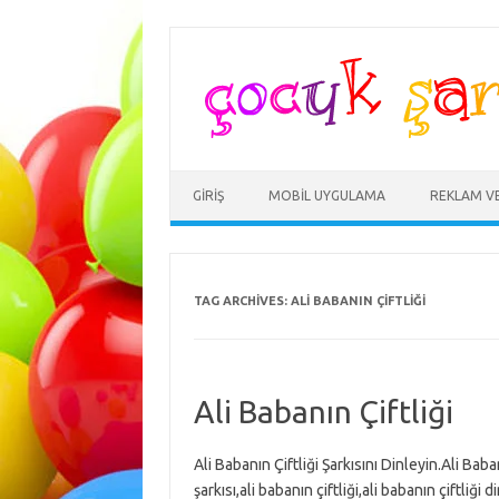
Skip
to
content
GIRIŞ
MOBIL UYGULAMA
REKLAM V
TAG ARCHIVES:
ALI BABANIN ÇIFTLIĞI
Ali Babanın Çiftliği
Ali Babanın Çiftliği Şarkısını Dinleyin.Ali Baba
şarkısı,ali babanın çiftliği,ali babanın çiftliği d