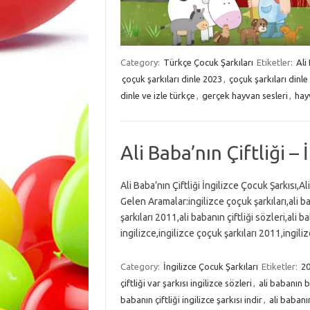
Category:
Türkçe Çocuk Şarkıları
Etiketler:
Ali
çoçuk şarkıları dinle 2023
,
çoçuk şarkıları dinle
dinle ve izle türkçe
,
gerçek hayvan sesleri
,
hay
Ali Baba’nın Çiftliği –
Ali Baba’nın Çiftliği İngilizce Çocuk Şarkısı,Ali
Gelen Aramalar:ingilizce çoçuk şarkıları,ali ba
şarkıları 2011,ali babanın çiftliği sözleri,ali ba
ingilizce,ingilizce çoçuk şarkıları 2011,ingilizc
Category:
İngilizce Çocuk Şarkıları
Etiketler:
2
çiftliği var şarkısı ingilizce sözleri
,
ali babanın bi
babanın çiftliği ingilizce şarkısı indir
,
ali babanın