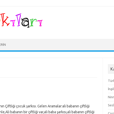
ERIN
K
Türk
İngi
Ninn
Sesl
nın Çiftliği çocuk şarkısı. Gelen Aramalar:ali babanın çiftliği
inle,Ali babanın bir çiftliği var,ali baba şarkısı,ali babanın çiftliği
Çocu