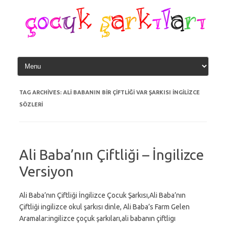
Skip
to
content
TAG ARCHIVES:
ALI BABANIN BIR ÇIFTLIĞI VAR ŞARKISI INGILIZCE
SÖZLERI
Ali Baba’nın Çiftliği – İngilizce
Versiyon
Ali Baba’nın Çiftliği İngilizce Çocuk Şarkısı,Ali Baba’nın
Çiftliği ingilizce okul şarkısı dinle, Ali Baba’s Farm Gelen
Aramalar:ingilizce çoçuk şarkıları,ali babanın çiftligı