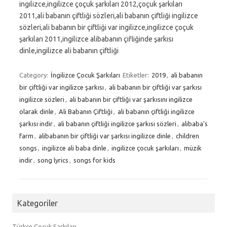
ingılizce,ingilizce çoçuk şarkıları 2012,çoçuk şarkıları
2011,ali babanın çiftliği sözleri,ali babanın çiftliği ingilizce
sözleri,ali babanın bir çiftliği var ingilizce,ingilizce çoçuk
şarkıları 2011,ingilizce alibabanın çifliğinde şarkısı
dinle,ingilizce ali babanın çiftliği
Category:
İngilizce Çocuk Şarkıları
Etiketler:
2019
,
ali babanın
bir çiftliği var ingilizce şarkısı
,
ali babanın bir çiftliği var şarkısı
ingilizce sözleri
,
ali babanın bir çiftliği var şarkısını ingilizce
olarak dinle
,
Ali Babanın Çiftliği
,
ali babanın çiftliği ingilizce
şarkısı indir
,
ali babanın çiftliği ingilizce şarkısı sözleri
,
alibaba's
farm
,
alibabanın bir çiftliği var şarkısı ingilizce dinle
,
children
songs
,
ingilizce ali baba dinle
,
ingilizce çocuk şarkıları
,
müzik
indir
,
song lyrics
,
songs for kids
Kategoriler
Türkçe Çocuk Şarkıları