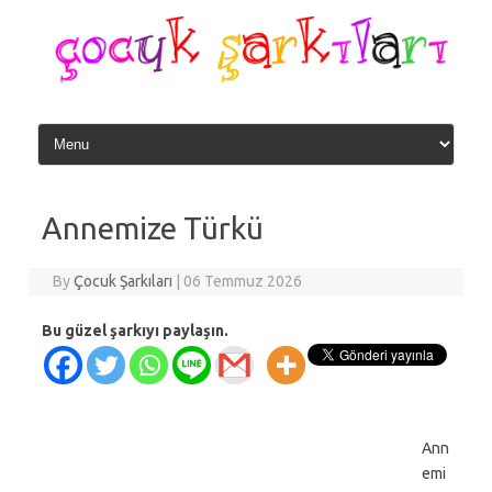
Skip
to
content
Annemize Türkü
By
Çocuk Şarkıları
|
06 Temmuz 2026
Bu güzel şarkıyı paylaşın.
Ann
emi