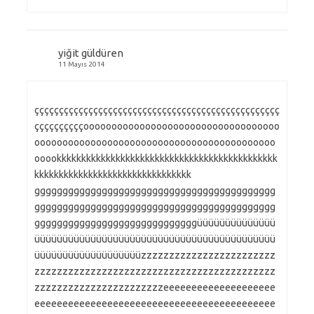
yiğit güldüren
11 Mayıs 2014
çççççççççççççççççççççççççççççççççççççççççççççççççç
ççççççççççooooooooooooooooooooooooooooooooooo
ooooooooooooooooooooooooooooooooooooooooooo
ooookkkkkkkkkkkkkkkkkkkkkkkkkkkkkkkkkkkkkkkkkkkkk
kkkkkkkkkkkkkkkkkkkkkkkkkkkkkkkk
ggggggggggggggggggggggggggggggggggggggggggg
ggggggggggggggggggggggggggggggggggggggggggg
gggggggggggggggggggggggggggggüüüüüüüüüüüüüü
üüüüüüüüüüüüüüüüüüüüüüüüüüüüüüüüüüüüüüüüüüü
üüüüüüüüüüüüüüüüüüüzzzzzzzzzzzzzzzzzzzzzzzz
zzzzzzzzzzzzzzzzzzzzzzzzzzzzzzzzzzzzzzzzzzz
zzzzzzzzzzzzzzzzzzzzzzzeeeeeeeeeeeeeeeeeeee
eeeeeeeeeeeeeeeeeeeeeeeeeeeeeeeeeeeeeeeeeee