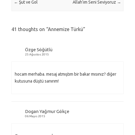
←
Şut ve Gol
Allah’ım Seni Seviyoruz
→
41 thoughts on “
Annemize Türkü
”
Özge Söğütlü
25 Ağustos 2015
hocam merhaba. mesaj atmıştım bir bakar mısınız? diğer
kutusuna düştü sanırım!
Dogan Yağmur Gökçe
06 Mayıs 2015