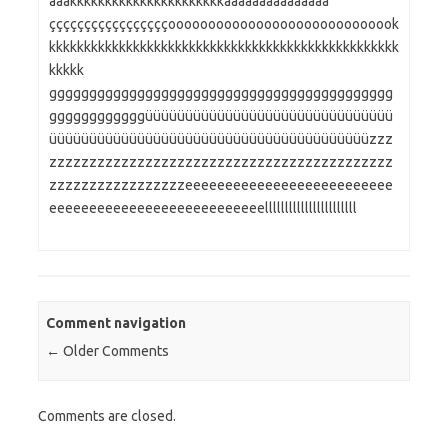
aaakkkkkkkkkkkkkkkkkkkkkkaaaaaaaaaaaaaaa
çççççççççççççççççooooooooooooooooooooooooooook
kkkkkkkkkkkkkkkkkkkkkkkkkkkkkkkkkkkkkkkkkkkkkkkkkk
kkkkk
ggggggggggggggggggggggggggggggggggggggggggg
ggggggggggggüüüüüüüüüüüüüüüüüüüüüüüüüüüüüüü
üüüüüüüüüüüüüüüüüüüüüüüüüüüüüüüüüüüüüüüüzzz
zzzzzzzzzzzzzzzzzzzzzzzzzzzzzzzzzzzzzzzzzzz
zzzzzzzzzzzzzzzzzeeeeeeeeeeeeeeeeeeeeeeeeee
eeeeeeeeeeeeeeeeeeeeeeeeeeelllllllllllllllllllllll
Comment navigation
← Older Comments
Comments are closed.