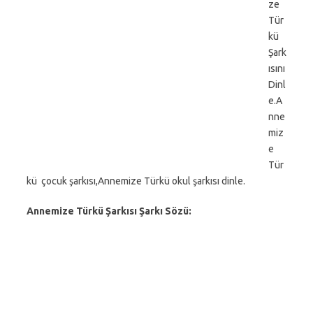
ze
Tür
kü
Şark
ısını
Dinl
e.A
nne
miz
e
Tür
kü çocuk şarkısı,Annemize Türkü okul şarkısı dinle.
Annemize Türkü Şarkısı Şarkı Sözü: