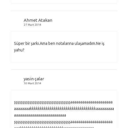
Ahmet Atakan
27 Mart 2014
Süper bir şarkı.Ama ben notalarına ulaşamadım.Ne iş
yahu?
yasin çalar
10 Mart 2014
şşşşşşşşşşşşşşşşşşşşşşşşşşşşşşşşşaaaaaaaaaaaaaaaaaaaaa
aaaaaaaakkkkkkkkkkkkkkkkkkkkkkkkkkkkkkkkkaaaaaaaaa
aaaaaaaaaaaaaaaaaaaaaaaaaa
şşşşşşşşşşşşşşşşşşşşşşşşşşşşşşşşşaaaaaaaaaaaaaaaaaaaaa