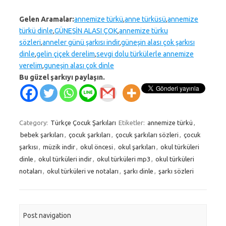
Gelen Aramalar:
annemize türkü
,
anne türküsü
,
annemize
türkü dinle
,
GÜNEŞİN ALASI ÇOK
,
annemize türku
sözleri
,
anneler günü şarkısı indir
,
güneşin alası çok şarkısı
dinle
,
gelin çiçek derelim
,
sevgi dolu türkülerle annemize
verelim
,
guneşin alası çok dinle
Bu güzel şarkıyı paylaşın.
Category:
Türkçe Çocuk Şarkıları
Etiketler:
annemize türkü
,
bebek şarkıları
,
çocuk şarkıları
,
çocuk şarkıları sözleri
,
çocuk
şarkısı
,
müzik indir
,
okul öncesi
,
okul şarkıları
,
okul türküleri
dinle
,
okul türküleri indir
,
okul türküleri mp3
,
okul türküleri
notaları
,
okul türküleri ve notaları
,
şarkı dinle
,
şarkı sözleri
Post navigation