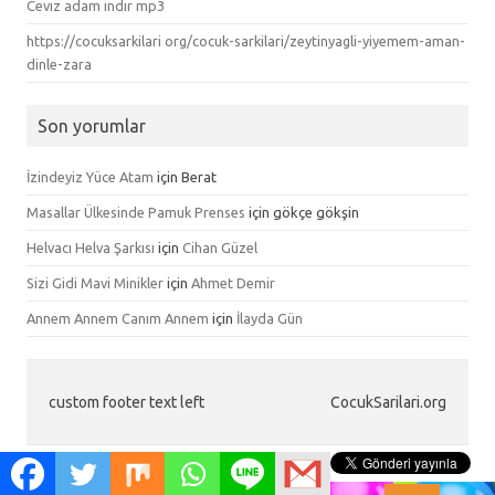
Cevız adam ındır mp3
https://cocuksarkilari org/cocuk-sarkilari/zeytinyagli-yiyemem-aman-
dinle-zara
Son yorumlar
İzindeyiz Yüce Atam
için
Berat
Masallar Ülkesinde Pamuk Prenses
için
gökçe gökşin
Helvacı Helva Şarkısı
için
Cihan Güzel
Sizi Gidi Mavi Minikler
için
Ahmet Demir
Annem Annem Canım Annem
için
İlayda Gün
custom footer text left
CocukSarilari.org
Iconic One
Theme | Powered by
Wordpress