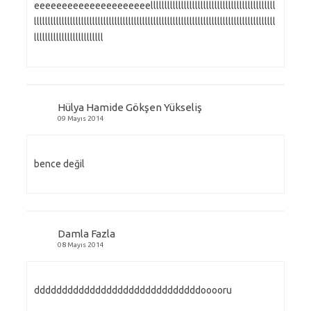
eeeeeeeeeeeeeeeeeeeeelllllllllllllllllllllllllllllllllllllllllllll
lllllllllllllllllllllllllllllllllllllllllllllllllllllllllllllllllllllllllllllllllllllll
lllllllllllllllllllllllll
Hülya Hamide Gökşen Yükseliş
09 Mayıs 2014
bence değil
Damla Fazla
08 Mayıs 2014
ddddddddddddddddddddddddddddddooooru