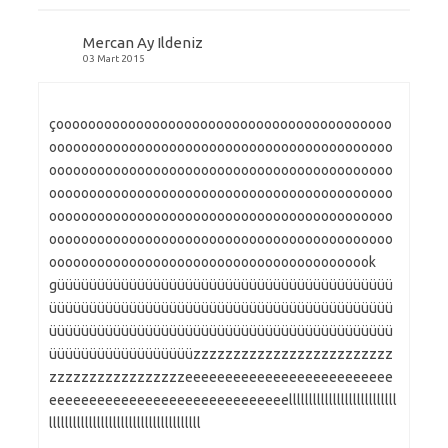
Mercan Ay Ildeniz
03 Mart 2015
çoooooooooooooooooooooooooooooooooooooooooo
ooooooooooooooooooooooooooooooooooooooooooo
ooooooooooooooooooooooooooooooooooooooooooo
ooooooooooooooooooooooooooooooooooooooooooo
ooooooooooooooooooooooooooooooooooooooooooo
ooooooooooooooooooooooooooooooooooooooooooo
ooooooooooooooooooooooooooooooooooooooook
güüüüüüüüüüüüüüüüüüüüüüüüüüüüüüüüüüüüüüüüüü
üüüüüüüüüüüüüüüüüüüüüüüüüüüüüüüüüüüüüüüüüüü
üüüüüüüüüüüüüüüüüüüüüüüüüüüüüüüüüüüüüüüüüüü
üüüüüüüüüüüüüüüüüüzzzzzzzzzzzzzzzzzzzzzzzzz
zzzzzzzzzzzzzzzzzeeeeeeeeeeeeeeeeeeeeeeeeee
eeeeeeeeeeeeeeeeeeeeeeeeeeeeeelllllllllllllllllllllllllll
llllllllllllllllllllllllllllllllllllll