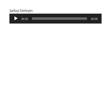
Şarkıyı Dinleyin:
Ses
00:00
00:00
oynatıcı