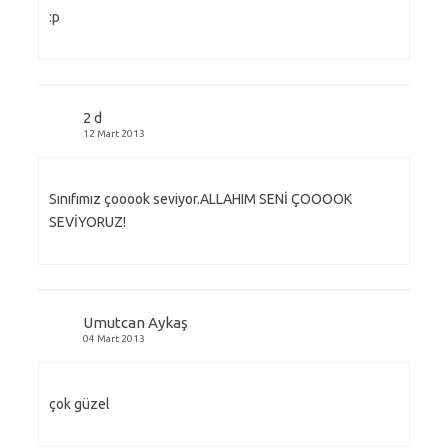
:p
2 d
12 Mart 2013
Sınıfımız çooook seviyor.ALLAHIM SENİ ÇOOOOK
SEVİYORUZ!
Umutcan Aykaş
04 Mart 2013
çok güzel