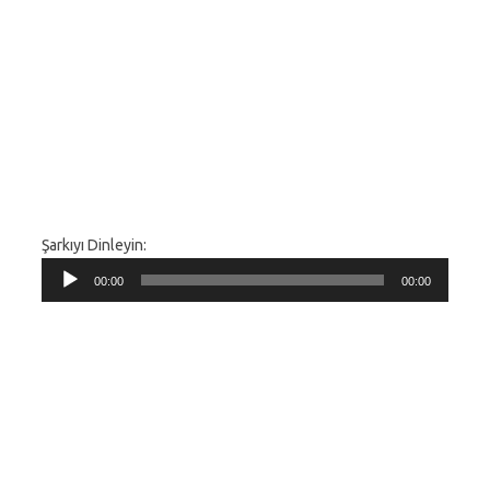
Şarkıyı Dinleyin:
Ses
00:00
00:00
oynatıcı