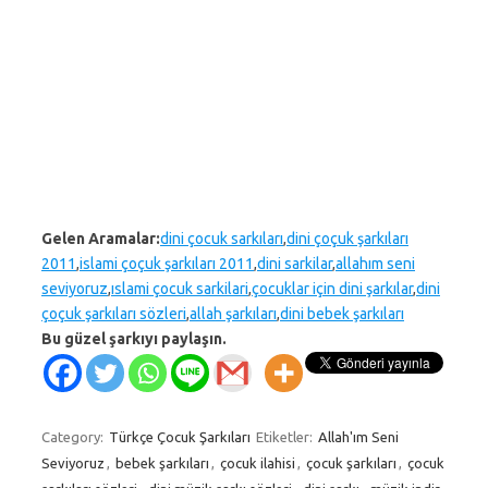
Gelen Aramalar:
dini çocuk sarkıları
,
dini çoçuk şarkıları
2011
,
islami çoçuk şarkıları 2011
,
dini sarkilar
,
allahım seni
seviyoruz
,
ıslami çocuk sarkilari
,
çocuklar için dini şarkılar
,
dini
çoçuk şarkıları sözleri
,
allah şarkıları
,
dini bebek şarkıları
Bu güzel şarkıyı paylaşın.
Category:
Türkçe Çocuk Şarkıları
Etiketler:
Allah'ım Seni
Seviyoruz
,
bebek şarkıları
,
çocuk ilahisi
,
çocuk şarkıları
,
çocuk