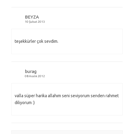
BEYZA
10 Şubat 2013
teşekkürler çok sevdim.
burag
08 Aralık 2012
valla süper harika allahım seni seviyorum senden rahmet
diliyorum :)