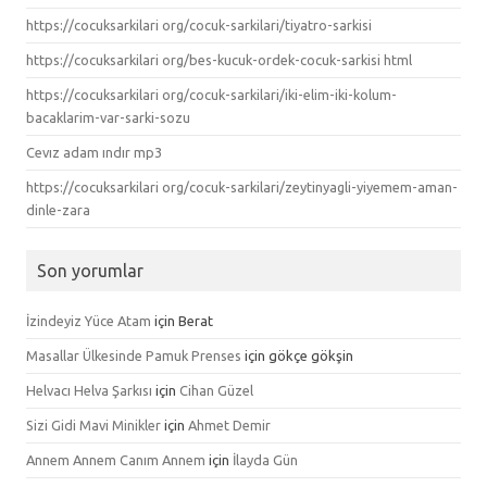
https://cocuksarkilari org/cocuk-sarkilari/tiyatro-sarkisi
https://cocuksarkilari org/bes-kucuk-ordek-cocuk-sarkisi html
https://cocuksarkilari org/cocuk-sarkilari/iki-elim-iki-kolum-
bacaklarim-var-sarki-sozu
Cevız adam ındır mp3
https://cocuksarkilari org/cocuk-sarkilari/zeytinyagli-yiyemem-aman-
dinle-zara
Son yorumlar
İzindeyiz Yüce Atam
için
Berat
Masallar Ülkesinde Pamuk Prenses
için
gökçe gökşin
Helvacı Helva Şarkısı
için
Cihan Güzel
Sizi Gidi Mavi Minikler
için
Ahmet Demir
Annem Annem Canım Annem
için
İlayda Gün