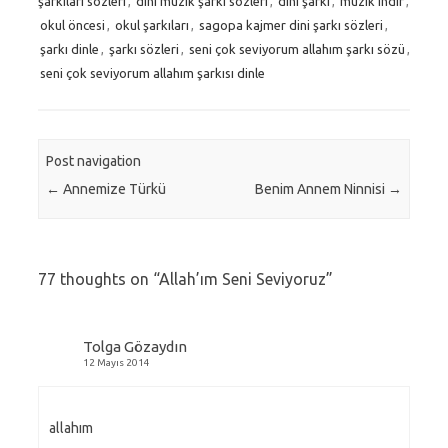
şarkıları sözleri
,
dini müzik şarkı sözleri
,
dini şarkı
,
müzik indir
,
okul öncesi
,
okul şarkıları
,
sagopa kajmer dini şarkı sözleri
,
şarkı dinle
,
şarkı sözleri
,
seni çok seviyorum allahım şarkı sözü
,
seni çok seviyorum allahım şarkısı dinle
Post navigation
←
Annemize Türkü
Benim Annem Ninnisi
→
77 thoughts on “
Allah’ım Seni Seviyoruz
”
Tolga Gözaydın
12 Mayıs 2014
allahım