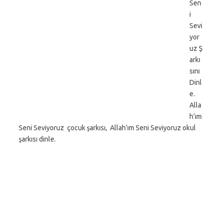
Sen
i
Sevi
yor
uz Ş
arkı
sını
Dinl
e.
Alla
h’ım
Seni Seviyoruz çocuk şarkısı, Allah’ım Seni Seviyoruz okul
şarkısı dinle.