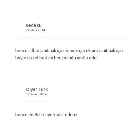
seda su
29 Mart 2014
bence allhaı tanıtmak için hemde çocuklara tanıtmak için
böyle güzel bir ilahi her çocuğu mutlu eder
Diyar Turk
12 Şubat 2014
bence edebilirceye kadar ederiz