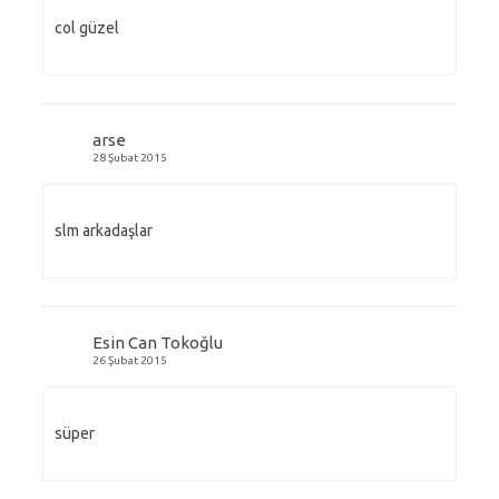
col güzel
arse
28 Şubat 2015
slm arkadaşlar
Esin Can Tokoğlu
26 Şubat 2015
süper