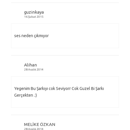
guzinkaya
16 Şubat 2015
ses neden çıkmıyor
Alihan
28 Aralık 2014
Yegenim Bu Şarkıyı cok Seviyorr Cok Guzel Bi Şarkı
Gerçekten .:)
MELİKE ÖZKAN
28 Aralık 2014