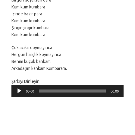
Birgün düşersen dara
Kum kum kumbara
İçinde hazır para
Kum kum kumbara
Şıngır şıngır kumbara
Kum kum kumbara
Çok acıkır doymayınca
Hergün harçlık koymayınca
Benim küçük bankam
Arkadaşım kankam Kumbaram.
Şarkıyı Dinleyin:
Ses
00:00
00:00
oynatıcı