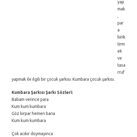
yap
mak
,
par
a
birik
tirm
ek
ve
tasa
rruf
yapmak ile ilgili bir çocuk şarkısı. Kumbara çocuk şarkısı.
Kumbara Şarkısı Şarkı Sözleri:
Babam verince para
Kum kum kumbara
Göz kırpar hemen bana
Kum kum kumbara
Çok acıkır doymayınca