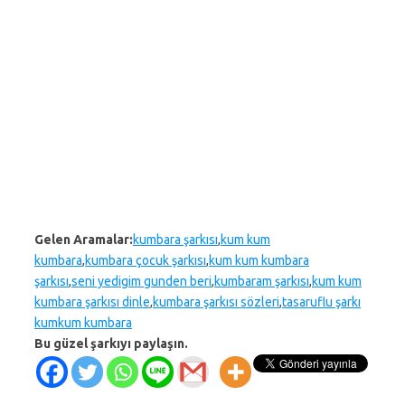
Gelen Aramalar:
kumbara şarkısı
,
kum kum
kumbara
,
kumbara çocuk şarkısı
,
kum kum kumbara
şarkısı
,
seni yedigim gunden beri
,
kumbaram şarkısı
,
kum kum
kumbara şarkısı dinle
,
kumbara şarkısı sözleri
,
tasaruflu şarkı
kumkum kumbara
Bu güzel şarkıyı paylaşın.