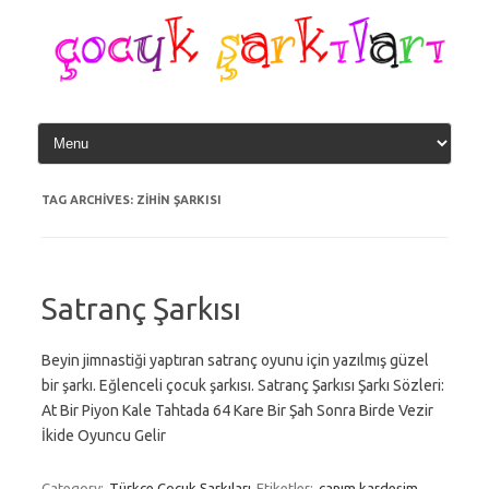
Skip
to
content
TAG ARCHIVES:
ZIHIN ŞARKISI
Satranç Şarkısı
Beyin jimnastiği yaptıran satranç oyunu için yazılmış güzel
bir şarkı. Eğlenceli çocuk şarkısı. Satranç Şarkısı Şarkı Sözleri:
At Bir Piyon Kale Tahtada 64 Kare Bir Şah Sonra Birde Vezir
İkide Oyuncu Gelir
Category:
Türkçe Çocuk Şarkıları
Etiketler:
canım kardeşim