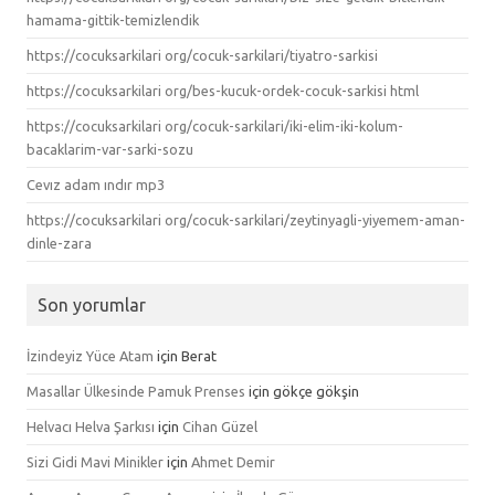
hamama-gittik-temizlendik
https://cocuksarkilari org/cocuk-sarkilari/tiyatro-sarkisi
https://cocuksarkilari org/bes-kucuk-ordek-cocuk-sarkisi html
https://cocuksarkilari org/cocuk-sarkilari/iki-elim-iki-kolum-
bacaklarim-var-sarki-sozu
Cevız adam ındır mp3
https://cocuksarkilari org/cocuk-sarkilari/zeytinyagli-yiyemem-aman-
dinle-zara
Son yorumlar
İzindeyiz Yüce Atam
için
Berat
Masallar Ülkesinde Pamuk Prenses
için
gökçe gökşin
Helvacı Helva Şarkısı
için
Cihan Güzel
Sizi Gidi Mavi Minikler
için
Ahmet Demir