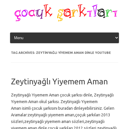
Skip
to
content
TAG ARCHIVES:
ZEYTINYAĞLI YIYEMEM AMAN DINLE YOUTUBE
Zeytinyağlı Yiyemem Aman
Zeytinyağlı Yiyemem Aman çocuk şarkısı dinle, Zeytinyağlı
Yiyemem Aman okul şarkısı. Zeytinyağlı Yiyemem
Aman isimli çocuk şarkısını buradan dinleyebilirsiniz. Gelen
Aramalar:zeytinyağlı yiyemem aman,çoçuk şarkıları 2013
sözleri,zeytinyağlı yiyemem aman sözleri,zeytinyağlı
yiyemem aman dinle,çoçuk şarkıları 2012 sözleri,zeytinyağlı