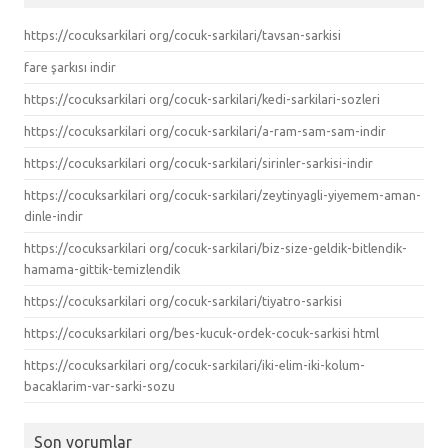
https://cocuksarkilari org/cocuk-sarkilari/tavsan-sarkisi
fare şarkısı indir
https://cocuksarkilari org/cocuk-sarkilari/kedi-sarkilari-sozleri
https://cocuksarkilari org/cocuk-sarkilari/a-ram-sam-sam-indir
https://cocuksarkilari org/cocuk-sarkilari/sirinler-sarkisi-indir
https://cocuksarkilari org/cocuk-sarkilari/zeytinyagli-yiyemem-aman-
dinle-indir
https://cocuksarkilari org/cocuk-sarkilari/biz-size-geldik-bitlendik-
hamama-gittik-temizlendik
https://cocuksarkilari org/cocuk-sarkilari/tiyatro-sarkisi
https://cocuksarkilari org/bes-kucuk-ordek-cocuk-sarkisi html
https://cocuksarkilari org/cocuk-sarkilari/iki-elim-iki-kolum-
bacaklarim-var-sarki-sozu
Son yorumlar