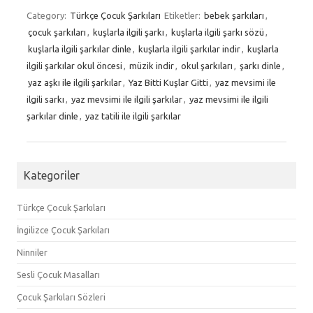
Category:
Türkçe Çocuk Şarkıları
Etiketler:
bebek şarkıları
,
çocuk şarkıları
,
kuşlarla ilgili şarkı
,
kuşlarla ilgili şarkı sözü
,
kuşlarla ilgili şarkılar dinle
,
kuşlarla ilgili şarkılar indir
,
kuşlarla
ilgili şarkılar okul öncesi
,
müzik indir
,
okul şarkıları
,
şarkı dinle
,
yaz aşkı ile ilgili şarkılar
,
Yaz Bitti Kuşlar Gitti
,
yaz mevsimi ile
ilgili sarkı
,
yaz mevsimi ile ilgili şarkılar
,
yaz mevsimi ile ilgili
şarkılar dinle
,
yaz tatili ile ilgili şarkılar
Kategoriler
Türkçe Çocuk Şarkıları
İngilizce Çocuk Şarkıları
Ninniler
Sesli Çocuk Masalları
Çocuk Şarkıları Sözleri