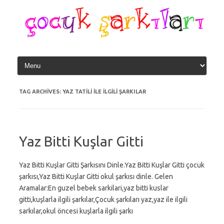
Skip
to
content
TAG ARCHIVES:
YAZ TATILI ILE ILGILI ŞARKILAR
Yaz Bitti Kuşlar Gitti
Yaz Bitti Kuşlar Gitti Şarkısını Dinle.Yaz Bitti Kuşlar Gitti çocuk
şarkısı,Yaz Bitti Kuşlar Gitti okul şarkısı dinle. Gelen
Aramalar:En guzel bebek sarkilari,yaz bitti kuslar
gitti,kuşlarla ilgili şarkılar,Çocuk şarkıları yaz,yaz ile ilgili
sarkılar,okul öncesi kuşlarla ilgili şarkı