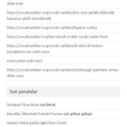
dinle-indir
https://cocuksarkilari org/cocuk-sarkilari/biz-size-geldik-bitlendik-
hamama-gittik-temizlendik
https://cocuksarkilari org/cocuk-sarkilari/tiyatro-sarkisi
https://cocuksarkilari org/bes-kucuk-ordek-cocuk-sarkisi html
https://cocuksarkilari org/cocuk-sarkilari/iki-elim-iki-kolum-
bacaklarim-var-sarki-sozu
Cevız adam ındır mp3
https://cocuksarkilari org/cocuk-sarkilari/zeytinyagli-yiyemem-aman-
dinle-zara
Son yorumlar
İzindeyiz Yüce Atam
için
Berat
Masallar Ülkesinde Pamuk Prenses
için
gökçe gökşin
Helvacı Helva Şarkısı
için
Cihan Güzel