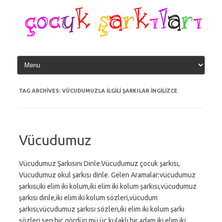
Skip
to
content
TAG ARCHIVES:
VÜCUDUMUZLA ILGILI ŞARKILAR INGILIZCE
Vücudumuz
Vücudumuz Şarkısını Dinle.Vücudumuz çocuk şarkısı,
Vücudumuz okul şarkısı dinle. Gelen Aramalar:vücudumuz
şarkısı,iki elim iki kolum,iki elim iki kolum şarkısı,vücudumuz
şarkısı dinle,iki elim iki kolum sözleri,vücudum
şarkısı,vücudumuz şarkısı sözleri,iki elim iki kolum şarkı
sözleri,sen hiç gördün mü üç kulaklı bir adam,iki elim iki