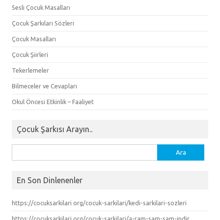
Sesli Çocuk Masalları
Çocuk Şarkıları Sözleri
Çocuk Masalları
Çocuk Şiirleri
Tekerlemeler
Bilmeceler ve Cevapları
Okul Öncesi Etkinlik – Faaliyet
Çocuk Şarkısı Arayın..
Arama:
En Son Dinlenenler
https://cocuksarkilari org/cocuk-sarkilari/kedi-sarkilari-sozleri
https://cocuksarkilari org/cocuk-sarkilari/a-ram-sam-sam-indir