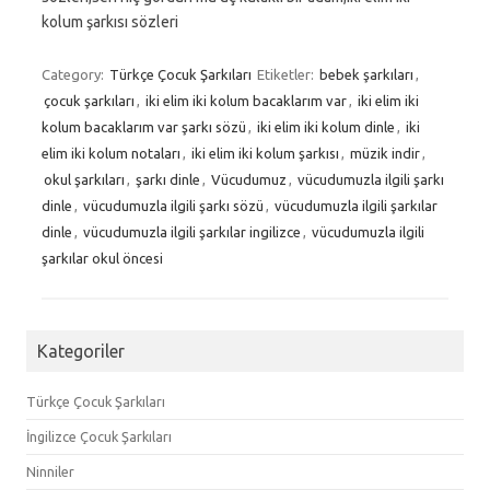
kolum şarkısı sözleri
Category:
Türkçe Çocuk Şarkıları
Etiketler:
bebek şarkıları
,
çocuk şarkıları
,
iki elim iki kolum bacaklarım var
,
iki elim iki
kolum bacaklarım var şarkı sözü
,
iki elim iki kolum dinle
,
iki
elim iki kolum notaları
,
iki elim iki kolum şarkısı
,
müzik indir
,
okul şarkıları
,
şarkı dinle
,
Vücudumuz
,
vücudumuzla ilgili şarkı
dinle
,
vücudumuzla ilgili şarkı sözü
,
vücudumuzla ilgili şarkılar
dinle
,
vücudumuzla ilgili şarkılar ingilizce
,
vücudumuzla ilgili
şarkılar okul öncesi
Kategoriler
Türkçe Çocuk Şarkıları
İngilizce Çocuk Şarkıları
Ninniler