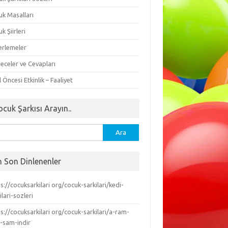
uk Masalları
k Şiirleri
erlemeler
eceler ve Cevapları
 Öncesi Etkinlik – Faaliyet
ocuk Şarkısı Arayın..
ma:
n Son Dinlenenler
s://cocuksarkilari org/cocuk-sarkilari/kedi-
ilari-sozleri
s://cocuksarkilari org/cocuk-sarkilari/a-ram-
-sam-indir