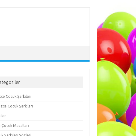
ategoriler
çe Çocuk Şarkıları
lizce Çocuk Şarkıları
iler
i Çocuk Masalları
k Şarkıları Sözleri