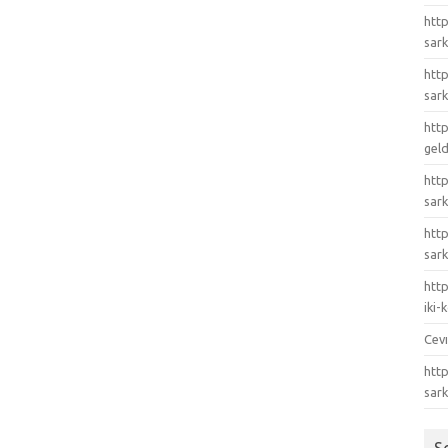
http
sark
http
sark
http
gel
http
sark
htt
sark
http
iki
Cev
http
sar