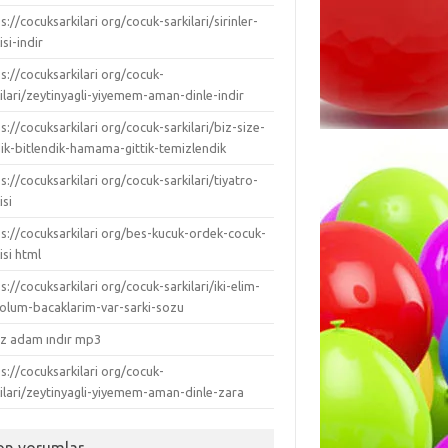
s://cocuksarkilari org/cocuk-sarkilari/sirinler-
isi-indir
s://cocuksarkilari org/cocuk-
ilari/zeytinyagli-yiyemem-aman-dinle-indir
s://cocuksarkilari org/cocuk-sarkilari/biz-size-
dik-bitlendik-hamama-gittik-temizlendik
s://cocuksarkilari org/cocuk-sarkilari/tiyatro-
isi
ps://cocuksarkilari org/bes-kucuk-ordek-cocuk-
isi html
s://cocuksarkilari org/cocuk-sarkilari/iki-elim-
-kolum-bacaklarim-var-sarki-sozu
ız adam ındır mp3
s://cocuksarkilari org/cocuk-
kilari/zeytinyagli-yiyemem-aman-dinle-zara