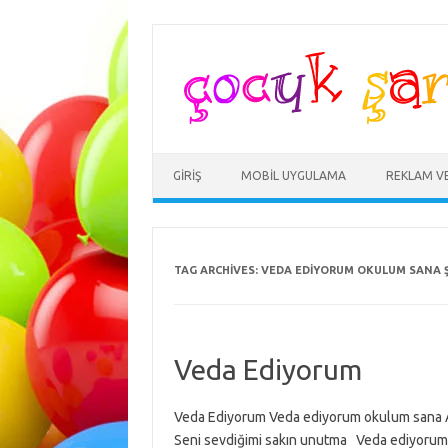
Skip
to
content
GIRIŞ
MOBIL UYGULAMA
REKLAM V
TAG ARCHIVES:
VEDA EDIYORUM OKULUM SANA ŞA
Veda Ediyorum
Veda Ediyorum Veda ediyorum okulum sana Art
Seni sevdiğimi sakın unutma Veda ediyorum a