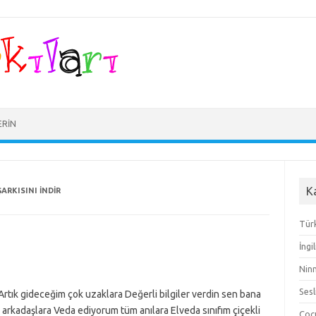
ERIN
K
RKISINI INDIR
Türk
İngi
Ninn
Sesl
ık gideceğim çok uzaklara Değerli bilgiler verdin sen bana
rkadaşlara Veda ediyorum tüm anılara Elveda sınıfım çiçekli
Çocu