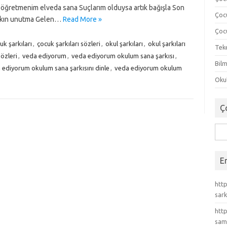
ğretmenim elveda sana Suçlarım olduysa artık bağışla Son
Çoc
 sakın unutma Gelen…
Read More »
Çocu
uk şarkıları
,
çocuk şarkıları sözleri
,
okul şarkıları
,
okul şarkıları
Tek
sözleri
,
veda ediyorum
,
veda ediyorum okulum sana şarkısı
,
Bilm
 ediyorum okulum sana şarkısını dinle
,
veda ediyorum okulum
Okul
Ç
Ara
E
http
sark
http
sam