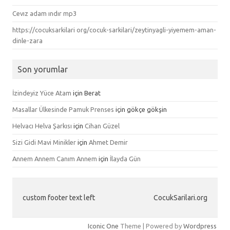
Cevız adam ındır mp3
https://cocuksarkilari org/cocuk-sarkilari/zeytinyagli-yiyemem-aman-
dinle-zara
Son yorumlar
İzindeyiz Yüce Atam
için
Berat
Masallar Ülkesinde Pamuk Prenses
için
gökçe gökşin
Helvacı Helva Şarkısı
için
Cihan Güzel
Sizi Gidi Mavi Minikler
için
Ahmet Demir
Annem Annem Canım Annem
için
İlayda Gün
custom footer text left
CocukSarilari.org
Iconic One
Theme | Powered by
Wordpress