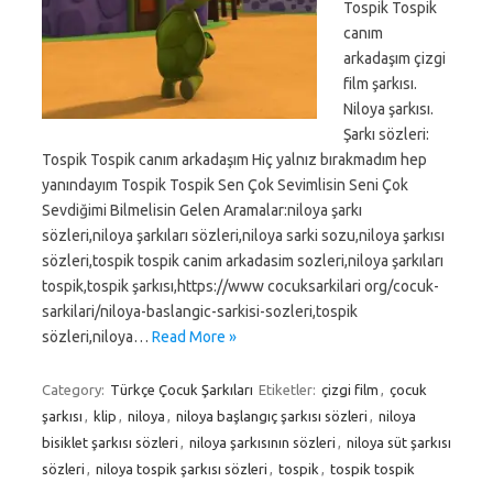
Tospik Tospik
canım
arkadaşım çizgi
film şarkısı.
Niloya şarkısı.
Şarkı sözleri:
Tospik Tospik canım arkadaşım Hiç yalnız bırakmadım hep
yanındayım Tospik Tospik Sen Çok Sevimlisin Seni Çok
Sevdiğimi Bilmelisin Gelen Aramalar:niloya şarkı
sözleri,niloya şarkıları sözleri,niloya sarki sozu,niloya şarkısı
sözleri,tospik tospik canim arkadasim sozleri,niloya şarkıları
tospik,tospik şarkısı,https://www cocuksarkilari org/cocuk-
sarkilari/niloya-baslangic-sarkisi-sozleri,tospik
sözleri,niloya…
Read More »
Category:
Türkçe Çocuk Şarkıları
Etiketler:
çizgi film
,
çocuk
şarkısı
,
klip
,
niloya
,
niloya başlangıç şarkısı sözleri
,
niloya
bisiklet şarkısı sözleri
,
niloya şarkısının sözleri
,
niloya süt şarkısı
sözleri
,
niloya tospik şarkısı sözleri
,
tospik
,
tospik tospik