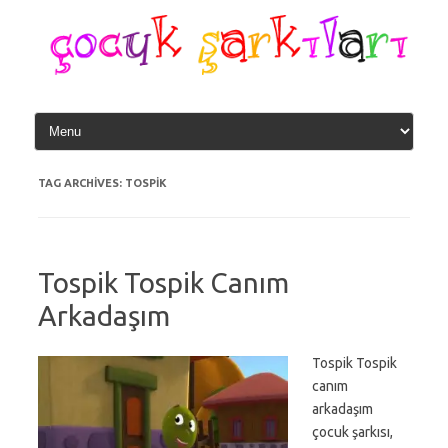
Skip
to
content
TAG ARCHIVES:
TOSPIK
Tospik Tospik Canım
Arkadaşım
Tospik Tospik
canım
arkadaşım
çocuk şarkısı,