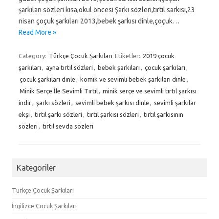
şarkıları sözleri kısa,okul öncesi Şarkı sözleri,tırtıl sarkısı,23
nisan çoçuk şarkıları 2013,bebek şarkısı dinle,çoçuk…
Read More »
Category:
Türkçe Çocuk Şarkıları
Etiketler:
2019 çocuk
şarkıları
,
ayna tırtıl sözleri
,
bebek şarkıları
,
çocuk şarkıları
,
çocuk şarkıları dinle
,
komik ve sevimli bebek şarkıları dinle
,
Minik Serçe İle Sevimli Tırtıl
,
minik serçe ve sevimli tırtıl şarkısı
indir
,
şarkı sözleri
,
sevimli bebek şarkısı dinle
,
sevimli şarkılar
ekşi
,
tırtıl şarkı sözleri
,
tırtıl şarkısı sözleri
,
tırtıl şarkısının
sözleri
,
tırtıl sevda sözleri
Kategoriler
Türkçe Çocuk Şarkıları
İngilizce Çocuk Şarkıları