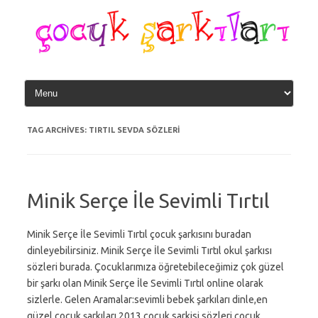
Skip
to
content
TAG ARCHIVES:
TIRTIL SEVDA SÖZLERI
Minik Serçe İle Sevimli Tırtıl
Minik Serçe İle Sevimli Tırtıl çocuk şarkısını buradan
dinleyebilirsiniz. Minik Serçe İle Sevimli Tırtıl okul şarkısı
sözleri burada. Çocuklarımıza öğretebileceğimiz çok güzel
bir şarkı olan Minik Serçe İle Sevimli Tırtıl online olarak
sizlerle. Gelen Aramalar:sevimli bebek şarkıları dinle,en
güzel çoçuk şarkıları 2013,çocuk sarkisi sözleri,çoçuk