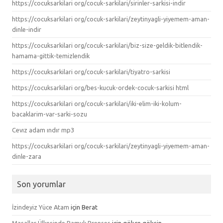
https://cocuksarkilari org/cocuk-sarkilari/sirinler-sarkisi-indir
https://cocuksarkilari org/cocuk-sarkilari/zeytinyagli-yiyemem-aman-
dinle-indir
https://cocuksarkilari org/cocuk-sarkilari/biz-size-geldik-bitlendik-
hamama-gittik-temizlendik
https://cocuksarkilari org/cocuk-sarkilari/tiyatro-sarkisi
https://cocuksarkilari org/bes-kucuk-ordek-cocuk-sarkisi html
https://cocuksarkilari org/cocuk-sarkilari/iki-elim-iki-kolum-
bacaklarim-var-sarki-sozu
Cevız adam ındır mp3
https://cocuksarkilari org/cocuk-sarkilari/zeytinyagli-yiyemem-aman-
dinle-zara
Son yorumlar
İzindeyiz Yüce Atam
için
Berat
Masallar Ülkesinde Pamuk Prenses
için
gökçe gökşin