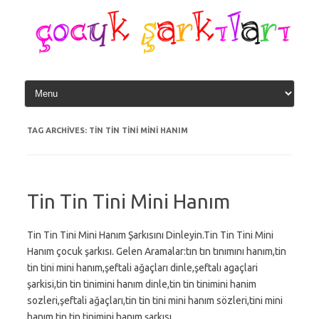
Skip
to
content
TAG ARCHIVES:
TIN TIN TINI MINI HANIM
Tin Tin Tini Mini Hanım
Tin Tin Tini Mini Hanım Şarkısını Dinleyin.Tin Tin Tini Mini
Hanım çocuk şarkısı. Gelen Aramalar:tın tın tınımını hanım,tin
tin tini mini hanım,şeftali ağaçları dinle,şeftalı agaçlari
şarkisi,tin tin tinimini hanım dinle,tin tin tinimini hanim
sozleri,şeftali ağaçları,tin tin tini mini hanım sözleri,tini mini
hanım,tin tin tinimini hanım şarkısı