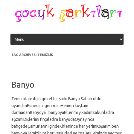
Skip
to
content
TAG ARCHIVES:
TEMIZLIK
Banyo
Temizlik ile ilgili güzel bir şarkı Banyo Sabah oldu
uyandımEsnedim ,gerindimHemen koştum
durmadanBanyoya , banyoyaEllerimi yıkadımSabunladım
ağzımıDişlerimi fırçaladım banyodaOynayınca
bahçedeÇamurların içindeKirlenince her yerimKoşarım ben
banyoyaTemizliyor her yeriKirleri ve tozlarıEvimizde yağmur