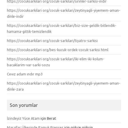
https://cocuksarkilari org/cocuk-sarkilari/sirinler-sarkisi-indir
https://cocuksarkilari org/cocuk-sarkilari/zeytinyagli-yiyemem-aman-
dinle-indir
https://cocuksarkilari org/cocuk-sarkilari/biz-size-geldik-bitlendik-
hamama-gittik-temizlendik
https://cocuksarkilari org/cocuk-sarkilari/tiyatro-sarkisi
https://cocuksarkilari org/bes-kucuk-ordek-cocuk-sarkisi html
https://cocuksarkilari org/cocuk-sarkilari/iki-elim-iki-kolum-
bacaklarim-var-sarki-sozu
Cevız adam ındır mp3
https://cocuksarkilari org/cocuk-sarkilari/zeytinyagli-yiyemem-aman-
dinle-zara
Son yorumlar
İzindeyiz Yüce Atam
için
Berat
Masallar Ülkesinde Pamuk Prenses
için
gökçe gökşin