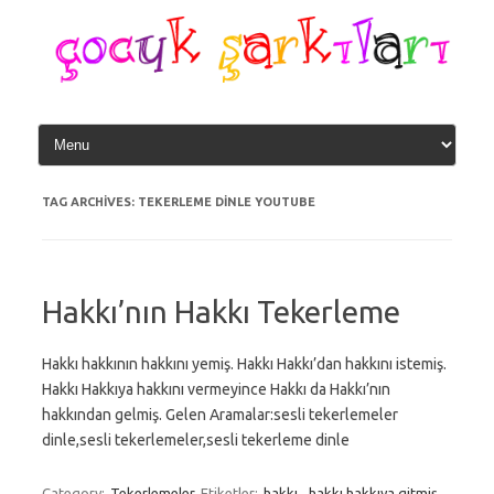
Skip
to
content
TAG ARCHIVES:
TEKERLEME DINLE YOUTUBE
Hakkı’nın Hakkı Tekerleme
Hakkı hakkının hakkını yemiş. Hakkı Hakkı’dan hakkını istemiş.
Hakkı Hakkıya hakkını vermeyince Hakkı da Hakkı’nın
hakkından gelmiş. Gelen Aramalar:sesli tekerlemeler
dinle,sesli tekerlemeler,sesli tekerleme dinle
Category:
Tekerlemeler
Etiketler:
hakkı
,
hakkı hakkıya gitmiş