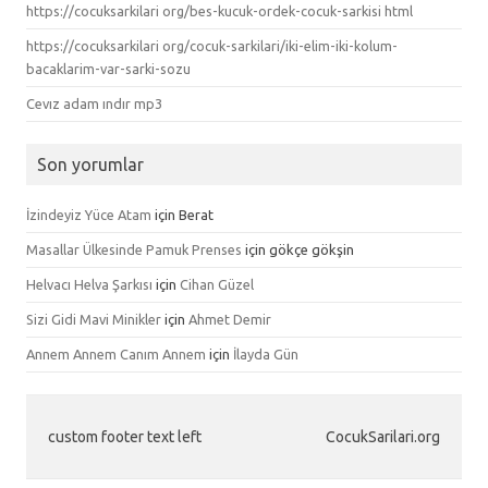
https://cocuksarkilari org/bes-kucuk-ordek-cocuk-sarkisi html
https://cocuksarkilari org/cocuk-sarkilari/iki-elim-iki-kolum-
bacaklarim-var-sarki-sozu
Cevız adam ındır mp3
Son yorumlar
İzindeyiz Yüce Atam
için
Berat
Masallar Ülkesinde Pamuk Prenses
için
gökçe gökşin
Helvacı Helva Şarkısı
için
Cihan Güzel
Sizi Gidi Mavi Minikler
için
Ahmet Demir
Annem Annem Canım Annem
için
İlayda Gün
custom footer text left
CocukSarilari.org