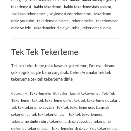
tekerlemesi
,
hakkı tekerleme
,
hakkı tekerlemesinin anlamı
,
hakkının tekerlemesi
,
söylemesi zor tekerleme
,
tekerleme
dinle youtube
,
tekerleme dinleme
,
tekerlemeler
,
tekerlemeler
dinle ve izle
,
tekerlemeler dinle youtube
,
tekerlemesi dinle
Tek Tek Tekerleme
Tek tek tekerleme,üstü kaymak şekerleme, Dereye düşme
çok soğuk, söyle bana çarçabuk. Gelen Aramalar:tek tek
tekerleme,tek tek tekerleme dinle
Category:
Tekerlemeler
Etiketler:
komik tekerleme
,
Tek Tek
Tekerleme
,
tek tek tekerleme dinle
,
tek tek tekerleme notaları
,
tek tek tekerleme sözleri
,
tek tek tekerleme üstü kaymak
şekerleme
,
tek tek tekerlemeler
,
tek tek tekerlemesi
,
tekerleme dinle indir
,
tekerleme dinle youtube
,
tekerleme
dinleme
,
tekerlemeler
,
tekerlemeler dinle ve izle
,
tekerlemeler