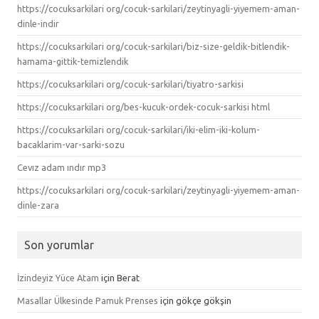
https://cocuksarkilari org/cocuk-sarkilari/zeytinyagli-yiyemem-aman-
dinle-indir
https://cocuksarkilari org/cocuk-sarkilari/biz-size-geldik-bitlendik-
hamama-gittik-temizlendik
https://cocuksarkilari org/cocuk-sarkilari/tiyatro-sarkisi
https://cocuksarkilari org/bes-kucuk-ordek-cocuk-sarkisi html
https://cocuksarkilari org/cocuk-sarkilari/iki-elim-iki-kolum-
bacaklarim-var-sarki-sozu
Cevız adam ındır mp3
https://cocuksarkilari org/cocuk-sarkilari/zeytinyagli-yiyemem-aman-
dinle-zara
Son yorumlar
İzindeyiz Yüce Atam
için
Berat
Masallar Ülkesinde Pamuk Prenses
için
gökçe gökşin