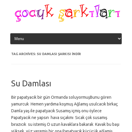
Skip
to
content
TAG ARCHIVES:
SU DAMLASI ŞARKISI INDIR
Su Damlası
Bir papatyacık bir gün Ormanda soluyormuşBunu gören
yamurcuk Hemen yardıma koşmuş Ağlamış usulcacık birkaç
Damla yaş ile papatyacık Susamış içmiş onu öylece
Papatyacık ne yapsın hava sıçakmı Sıcak çok susamış
bırazıcık su istemiş O uzun kavaklara bakarak Kavak bu başı
yüksek yüz veremiş hiç ona Papatyacık küçücük ağlamiş