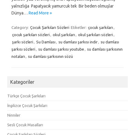
yalnızlığa Papatyacık yamurcuk tek Bir beden olmuşlar
Dünya…
Read More »
Category:
Çocuk Şarkıları Sözleri
Etiketler:
çocuk şarkıları
,
çocuk şarkıları sözleri
,
okul şarkıları
,
okul şarkıları sözleri
,
şarkı sözleri
,
Su Damlası
,
su damlası şarkısı indir
,
su damlası
şarkısı sözleri
,
su damlası şarkısı youtube
,
su damlası şarkısının
notaları
,
su damlası şarkısının sözü
Kategoriler
Türkçe Çocuk Şarkıları
İngilizce Çocuk Şarkıları
Ninniler
Sesli Çocuk Masalları
Çocuk Şarkıları Sözleri