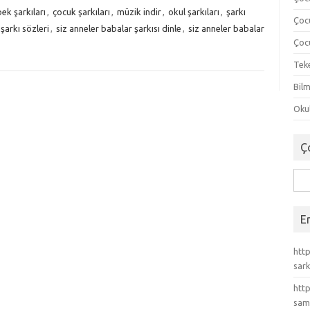
ek şarkıları
,
çocuk şarkıları
,
müzik indir
,
okul şarkıları
,
şarkı
Çoc
şarkı sözleri
,
siz anneler babalar şarkısı dinle
,
siz anneler babalar
Çocu
Tek
Bilm
Okul
Ç
Ara
E
http
sark
http
sam