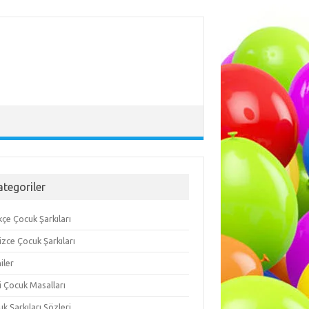
ategoriler
çe Çocuk Şarkıları
lizce Çocuk Şarkıları
iler
i Çocuk Masalları
k Şarkıları Sözleri