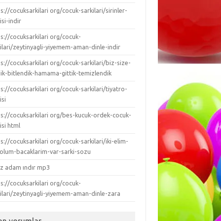
s://cocuksarkilari org/cocuk-sarkilari/sirinler-
isi-indir
s://cocuksarkilari org/cocuk-
ilari/zeytinyagli-yiyemem-aman-dinle-indir
s://cocuksarkilari org/cocuk-sarkilari/biz-size-
dik-bitlendik-hamama-gittik-temizlendik
s://cocuksarkilari org/cocuk-sarkilari/tiyatro-
isi
ps://cocuksarkilari org/bes-kucuk-ordek-cocuk-
isi html
s://cocuksarkilari org/cocuk-sarkilari/iki-elim-
-kolum-bacaklarim-var-sarki-sozu
ız adam ındır mp3
s://cocuksarkilari org/cocuk-
kilari/zeytinyagli-yiyemem-aman-dinle-zara