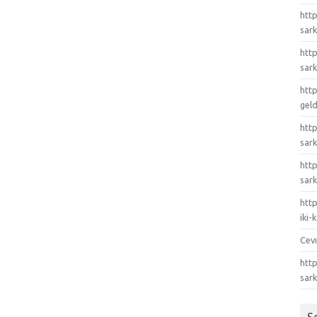
http
sark
http
sark
http
gel
http
sark
htt
sark
http
iki
Cev
http
sar