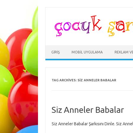
Skip
to
content
GIRIŞ
MOBIL UYGULAMA
REKLAM V
TAG ARCHIVES:
SIZ ANNELER BABALAR
Siz Anneler Babalar
Siz Anneler Babalar Şarkısını Dinle. Siz Anne