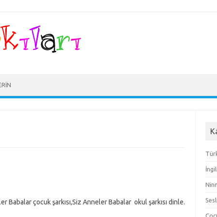
ERIN
K
Türk
İngi
Ninn
Sesl
ler Babalar çocuk şarkısı,Siz Anneler Babalar okul şarkısı dinle.
Çocu