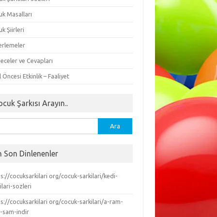
uk Masalları
k Şiirleri
erlemeler
eceler ve Cevapları
 Öncesi Etkinlik – Faaliyet
ocuk Şarkısı Arayın..
ma:
n Son Dinlenenler
s://cocuksarkilari org/cocuk-sarkilari/kedi-
ilari-sozleri
s://cocuksarkilari org/cocuk-sarkilari/a-ram-
-sam-indir