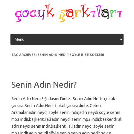
Skip
to
content
TAG ARCHIVES:
SENIN ADIN NEDIR SÖYLE BIZE SÖZLERI
Senin Adın Nedir?
Senin Adın Nedir? Şarkısını Dinle. Senin Adın Nedir çocuk
şarkısı, Senin Adın Nedir? okul şarkısı dinle. Gelen
Aramalar:adin neydi soyle senin indir,adın neydi söyle senin
mp3 indir,başkentli ali adın neydi senin mp3 indir,baskentlı alı
adın neydı senın ındır,başkentli ali adın neydi söyle senin
mp3 indir,adın neydi söyle senin,senin adın nedir söyle