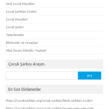
Sesli Çocuk Masalları
Çocuk Şarkıları Sözleri
Çocuk Masalları
Çocuk Şiirleri
Tekerlemeler
Bilmeceler ve Cevapları
Okul Öncesi Etkinlik – Faaliyet
Çocuk Şarkısı Arayın..
Arama:
En Son Dinlenenler
https://cocuksarkilari org/cocuk-sarkilari/kedi-sarkilari-sozleri
https://cocuksarkilari org/cocuk-sarkilari/a-ram-sam-sam-indir