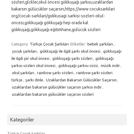
sözleri,glckler,okul öncesi gökkuşağı şarkısı,uzaklardan
bakarsın gülücükler saçarsın,https://www cocuksarkilari
org/cocuk-sarkilari/gokkusagi-sarkisi-sozleri-okul-
oncesi,gökkuşağı gökkuşağı hep orada kal
gökkuşağı,gökkuşağı eğitimhane,gülücük sözleri
Category:
Türkçe Çocuk Şarkıları
Etiketler:
bebek şarkıları
,
çocuk şarkıları
,
gökkuşağı ile ilgili şarkı okul öncesi
,
gökkuşağı
ile ilgili şiir okul öncesi
,
gökkuşağı şarkı sözleri
,
gökkuşağı
şarkısı sözleri okul öncesi
,
gökkuşağı şarkısı sözü
,
müzik indir
,
okul şarkıları
,
rainbow şarkı sözleri
,
rainbow şarkı sözleri
türkçe
,
şarkı dinle
,
Uzaklardan Bakarsın Gülücükler Saçarsın
,
uzaklardan bakarsın gülücükler saçarsın şarkısı indir
,
uzaklardan bakarsın gülücükler saçarsın sözleri
Kategoriler
Türkçe Çocuk Şarkıları